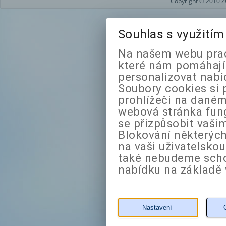
Copyright © 2010 Z
Souhlas s využití
Na našem webu prac
které nám pomáhají 
personalizovat nabí
Soubory cookies si 
prohlížeči na daném
webová stránka fung
se přizpůsobit vaši
Blokování některých
na vaši uživatelsko
také nebudeme sch
nabídku na základě 
Nastavení