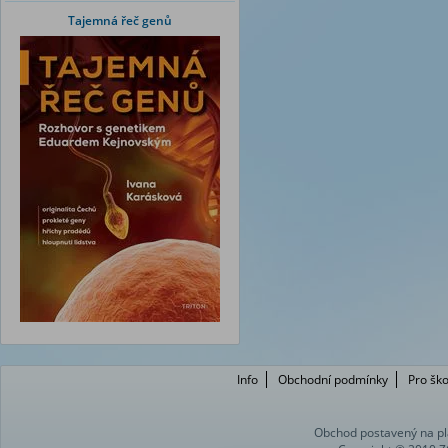
Tajemná řeč genů
Info
Obchodní podmínky
Pro ško
Obchod postavený na pl