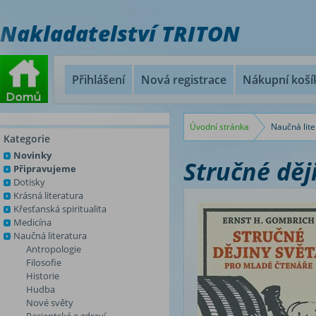
Nakladatelství TRITON
Přihlášení
Nová registrace
Nákupní koší
Úvodní stránka
Naučná lite
Kategorie
Novinky
Stručné děj
Připravujeme
Dotisky
Krásná literatura
Křesťanská spiritualita
Medicína
Naučná literatura
Antropologie
Filosofie
Historie
Hudba
Nové světy