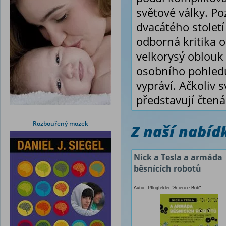
světové války. Po
dvacátého století
odborná kritika o
velkorysý oblouk 
osobního pohledu 
vypráví. Ačkoliv
představují čtenář
Rozbouřený mozek
Z naší nabí
Nick a Tesla a armáda
běsnících robotů
Autor: Pflugfelder "Science Bob"