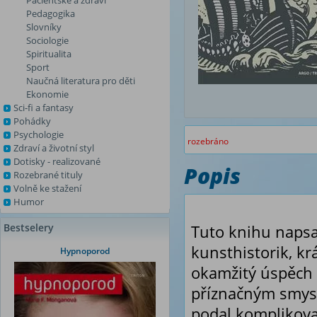
Pacientské a zdraví
Pedagogika
Slovníky
Sociologie
Spiritualita
Sport
Naučná literatura pro děti
Ekonomie
Sci-fi a fantasy
Pohádky
Psychologie
rozebráno
Zdraví a životní styl
Dotisky - realizované
Popis
Rozebrané tituly
Volně ke stažení
Humor
Bestselery
Tuto knihu napsa
kunsthistorik, kr
Hypnoporod
okamžitý úspěch 
příznačným smys
podal komplikovan