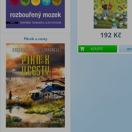
192 Kč
Piknik u cesty
KOUPIT
det