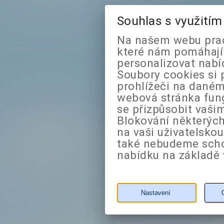
Souhlas s využití
Na našem webu prac
které nám pomáhají 
personalizovat nabí
Soubory cookies si 
prohlížeči na daném
webová stránka fung
se přizpůsobit vaši
Blokování některých
na vaši uživatelsko
také nebudeme sch
nabídku na základě 
Nastavení