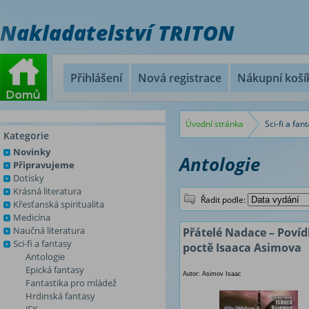
Nakladatelství TRITON
Přihlášení
Nová registrace
Nákupní koší
Úvodní stránka
Sci-fi a fan
Kategorie
Novinky
Antologie
Připravujeme
Dotisky
Krásná literatura
Řadit podle:
Křesťanská spiritualita
Medicína
Naučná literatura
Přátelé Nadace – Povíd
Sci-fi a fantasy
poctě Isaaca Asimova
Antologie
Epická fantasy
Autor: Asimov Isaac
Fantastika pro mládež
Hrdinská fantasy