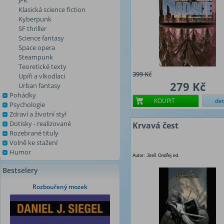
JFK
Klasická science fiction
Kyberpunk
SF thriller
Science fantasy
Space opera
Steampunk
Teoretické texty
399 Kč
Upíři a vlkodlaci
279 Kč
Urban fantasy
Pohádky
KOUPIT
det
Psychologie
Zdraví a životní styl
Dotisky - realizované
Krvavá čest
Rozebrané tituly
Volně ke stažení
Humor
Autor: Jireš Ondřej ed.
Bestselery
Rozbouřený mozek