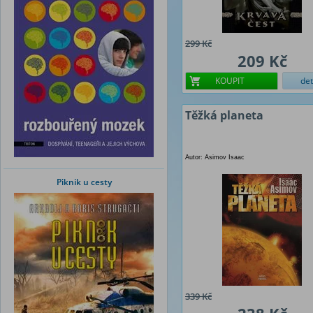
299 Kč
209 Kč
KOUPIT
det
Těžká planeta
Autor: Asimov Isaac
Piknik u cesty
339 Kč