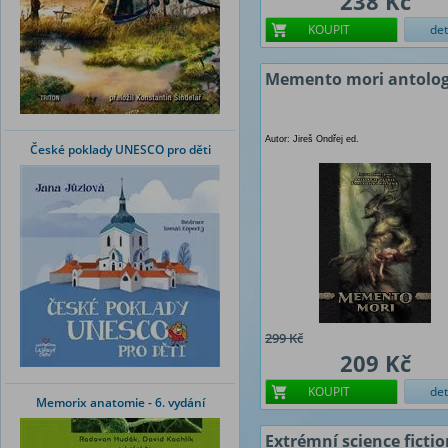
238 Kč
KOUPIT
det
Memento mori antolog
Autor: Jireš Ondřej ed.
České poklady UNESCO pro děti
299 Kč
209 Kč
KOUPIT
det
Memorix anatomie - 6. vydání
Extrémní science ficti