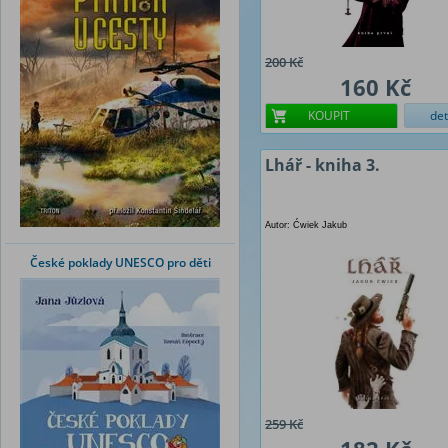
200 Kč
160 Kč
KOUPIT
det
Lhář - kniha 3.
Autor: Ćwiek Jakub
České poklady UNESCO pro děti
259 Kč