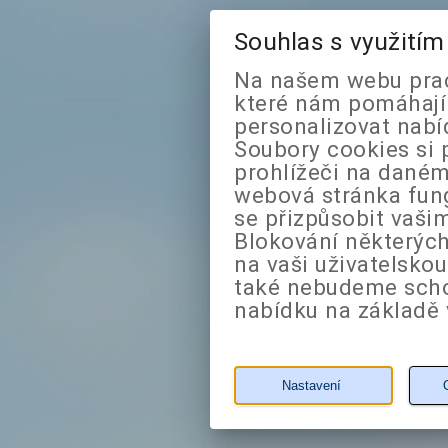
Souhlas s využití
Na našem webu prac
které nám pomáhají 
personalizovat nabí
Soubory cookies si 
prohlížeči na daném
webová stránka fung
se přizpůsobit vaši
Blokování některých
na vaši uživatelsko
také nebudeme sch
nabídku na základě 
Nastavení