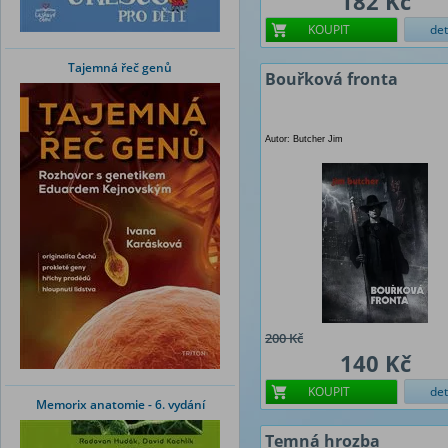
182 Kč
KOUPIT
det
Tajemná řeč genů
Bouřková fronta
Autor: Butcher Jim
200 Kč
140 Kč
KOUPIT
det
Memorix anatomie - 6. vydání
Temná hrozba