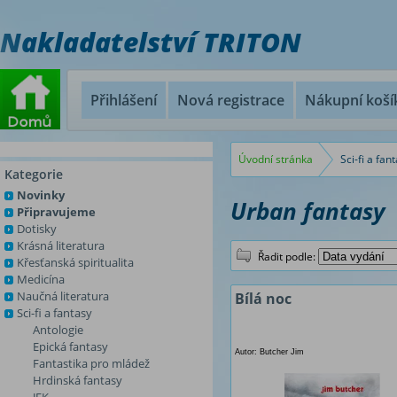
Nakladatelství TRITON
Přihlášení
Nová registrace
Nákupní koší
Úvodní stránka
Sci-fi a fan
Kategorie
Novinky
Urban fantasy
Připravujeme
Dotisky
Krásná literatura
Řadit podle:
Křesťanská spiritualita
Medicína
Naučná literatura
Bílá noc
Sci-fi a fantasy
Antologie
Epická fantasy
Autor: Butcher Jim
Fantastika pro mládež
Hrdinská fantasy