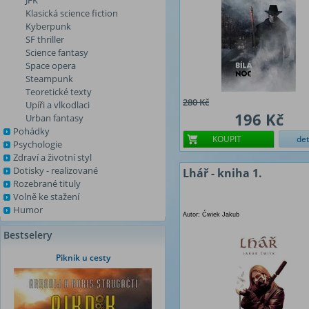
JFK
Klasická science fiction
Kyberpunk
SF thriller
Science fantasy
Space opera
Steampunk
Teoretické texty
280 Kč
Upíři a vlkodlaci
196 Kč
Urban fantasy
Pohádky
KOUPIT
det
Psychologie
Zdraví a životní styl
Dotisky - realizované
Lhář - kniha 1.
Rozebrané tituly
Volně ke stažení
Humor
Autor: Ćwiek Jakub
Bestselery
Piknik u cesty