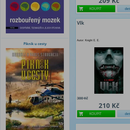
209 Kč
KOUPIT
det
Vlk
Autor: Knight E. E.
Piknik u cesty
300 Kč
210 Kč
KOUPIT
det