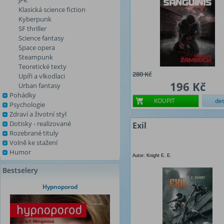
JFK
Klasická science fiction
Kyberpunk
SF thriller
Science fantasy
Space opera
Steampunk
Teoretické texty
280 Kč
Upíři a vlkodlaci
196 Kč
Urban fantasy
Pohádky
KOUPIT
det
Psychologie
Zdraví a životní styl
Dotisky - realizované
Exil
Rozebrané tituly
Volně ke stažení
Humor
Autor: Knight E. E.
Bestselery
Hypnoporod