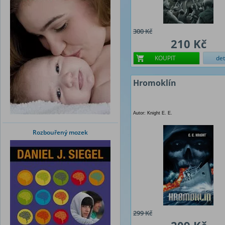
300 Kč
210 Kč
KOUPIT
det
Hromoklín
Autor: Knight E. E.
Rozbouřený mozek
299 Kč