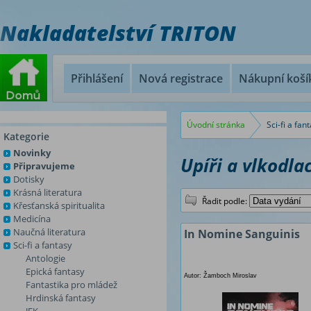
Nakladatelství TRITON
Přihlášení
Nová registrace
Nákupní koší
Úvodní stránka
Sci-fi a fan
Kategorie
Novinky
Upíři a vlkodlac
Připravujeme
Dotisky
Krásná literatura
Řadit podle:
Křesťanská spiritualita
Medicína
Naučná literatura
In Nomine Sanguinis
Sci-fi a fantasy
Antologie
Epická fantasy
Autor: Žamboch Miroslav
Fantastika pro mládež
Hrdinská fantasy