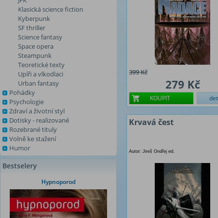
JFK
Klasická science fiction
Kyberpunk
SF thriller
Science fantasy
Space opera
Steampunk
Teoretické texty
399 Kč
Upíři a vlkodlaci
279 Kč
Urban fantasy
Pohádky
KOUPIT
det
Psychologie
Zdraví a životní styl
Dotisky - realizované
Krvavá čest
Rozebrané tituly
Volně ke stažení
Humor
Autor: Jireš Ondřej ed.
Bestselery
Hypnoporod