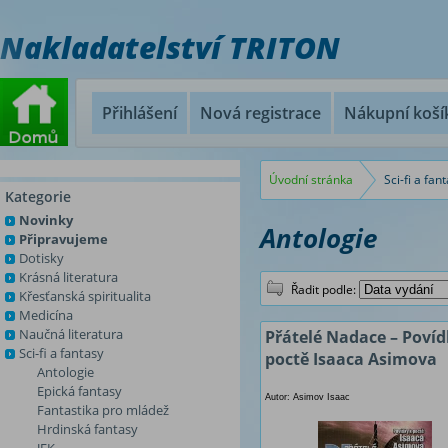
Nakladatelství TRITON
Přihlášení
Nová registrace
Nákupní koší
Úvodní stránka
Sci-fi a fan
Kategorie
Novinky
Antologie
Připravujeme
Dotisky
Krásná literatura
Řadit podle:
Křesťanská spiritualita
Medicína
Naučná literatura
Přátelé Nadace – Povíd
Sci-fi a fantasy
poctě Isaaca Asimova
Antologie
Epická fantasy
Autor: Asimov Isaac
Fantastika pro mládež
Hrdinská fantasy