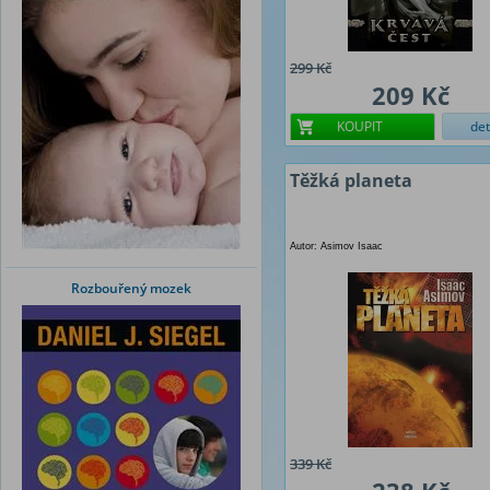
299 Kč
209 Kč
KOUPIT
det
Těžká planeta
Autor: Asimov Isaac
Rozbouřený mozek
339 Kč