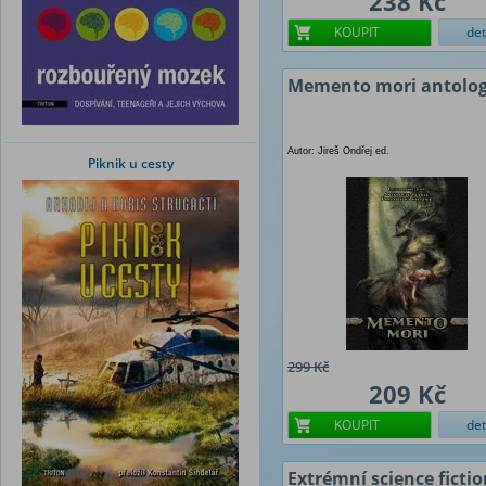
238 Kč
KOUPIT
det
Memento mori antolog
Autor: Jireš Ondřej ed.
Piknik u cesty
299 Kč
209 Kč
KOUPIT
det
Extrémní science ficti