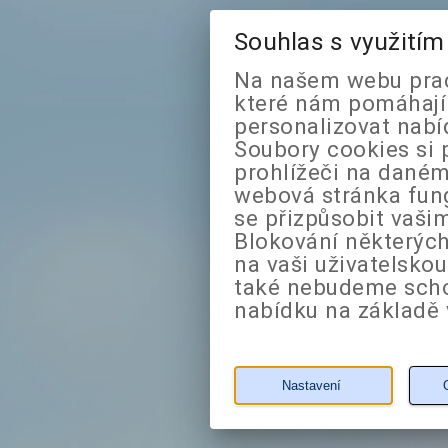
Souhlas s využití
Na našem webu prac
které nám pomáhají 
personalizovat nabí
Soubory cookies si 
prohlížeči na daném
webová stránka fung
se přizpůsobit vaši
Blokování některých
na vaši uživatelsko
také nebudeme sch
nabídku na základě 
Nastavení