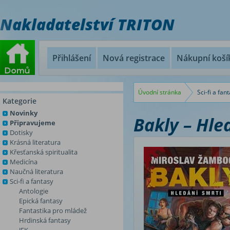
Nakladatelství TRITON
Přihlášení
Nová registrace
Nákupní koší
Úvodní stránka
Sci-fi a fan
Kategorie
Novinky
Bakly – Hle
Připravujeme
Dotisky
Krásná literatura
Křesťanská spiritualita
Medicína
Naučná literatura
Sci-fi a fantasy
Antologie
Epická fantasy
Fantastika pro mládež
Hrdinská fantasy