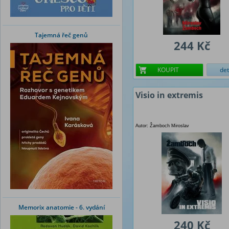
Tajemná řeč genů
244 Kč
KOUPIT
det
Visio in extremis
Autor: Žamboch Miroslav
Memorix anatomie - 6. vydání
240 Kč