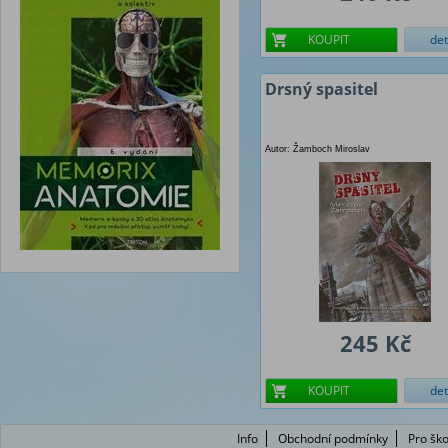
KOUPIT
det
Drsný spasitel
Autor: Žamboch Miroslav
245 Kč
KOUPIT
det
Info
Obchodní podmínky
Pro ško