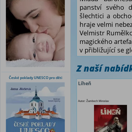
panství svého 
šlechtici a obch
hraje velmi nebe
Velmistr Rumělko
magického artefa
v přibližující se g
Z naší nabí
České poklady UNESCO pro děti
Líheň
Autor: Žamboch Miroslav