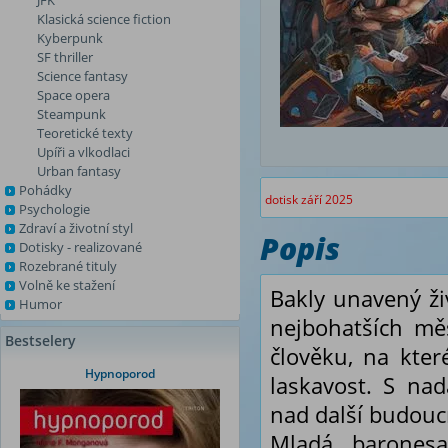
JFK
Klasická science fiction
Kyberpunk
SF thriller
Science fantasy
Space opera
Steampunk
Teoretické texty
Upíři a vlkodlaci
Urban fantasy
Pohádky
dotisk září 2025
Psychologie
Zdraví a životní styl
Popis
Dotisky - realizované
Rozebrané tituly
Volně ke stažení
Bakly unavený živ
Humor
nejbohatších mě
Bestselery
člověku, na kte
Hypnoporod
laskavost. S na
nad další budoucn
Mladá baronesa