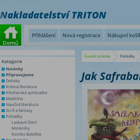
Nakladatelství TRITON
Přihlášení
Nová registrace
Nákupní koší
Úvodní stránka
Pohádky
Kategorie
Novinky
Jak Safraba
Připravujeme
Dotisky
Krásná literatura
Křesťanská spiritualita
Medicína
Naučná literatura
Sci-fi a fantasy
Pohádky
Laskavé čtení
Miniknihy
Komiks Bublifuk