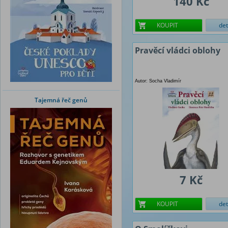
140 Kč
KOUPIT
det
Pravěcí vládci oblohy
Autor: Socha Vladimír
Tajemná řeč genů
7 Kč
KOUPIT
det