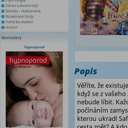
Psychologie
Zdraví a životní styl
Dotisky - realizované
Rozebrané tituly
Volně ke stažení
Humor
Bestselery
Hypnoporod
Popis
Věříte, že existuj
když se z vašeho 
nebude líbit. Ka
počínáním zamysle
kterou ukradl Saf
cesta zpět? A kdo