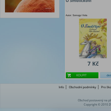
O Smolíčkovi
Autor: Somogyi Viola
7 Kč
KOUPIT
det
Info
Obchodní podmínky
Pro ško
Obchod postavený na pl
Copyright © 2010 Z