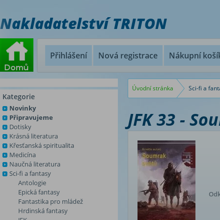
Nakladatelství TRITON
Přihlášení
Nová registrace
Nákupní koší
Úvodní stránka
Sci-fi a fan
Kategorie
Novinky
JFK 33 - So
Připravujeme
Dotisky
Krásná literatura
Křesťanská spiritualita
Medicína
Naučná literatura
Sci-fi a fantasy
Antologie
Epická fantasy
Odk
Fantastika pro mládež
Hrdinská fantasy