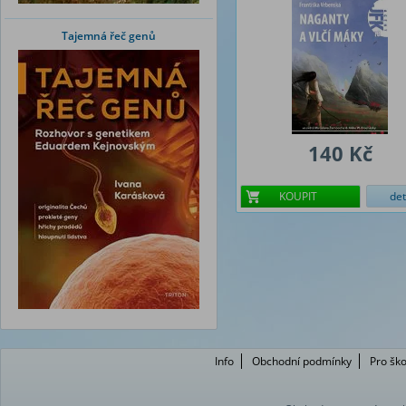
Tajemná řeč genů
140 Kč
KOUPIT
det
Info
Obchodní podmínky
Pro ško