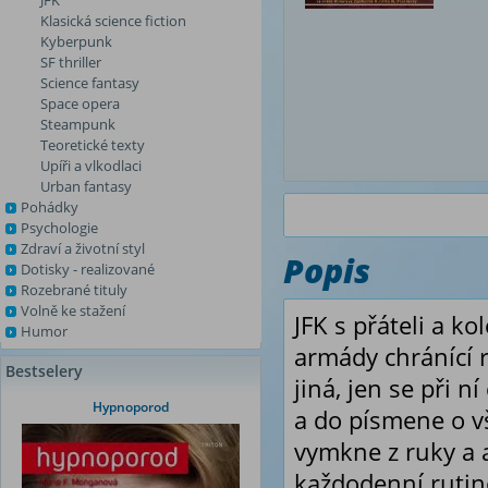
JFK
Klasická science fiction
Kyberpunk
SF thriller
Science fantasy
Space opera
Steampunk
Teoretické texty
Upíři a vlkodlaci
Urban fantasy
Pohádky
Psychologie
Zdraví a životní styl
Popis
Dotisky - realizované
Rozebrané tituly
Volně ke stažení
JFK s přáteli a k
Humor
armády chránící r
Bestselery
jiná, jen se při n
Hypnoporod
a do písmene o v
vymkne z ruky a 
každodenní rutin