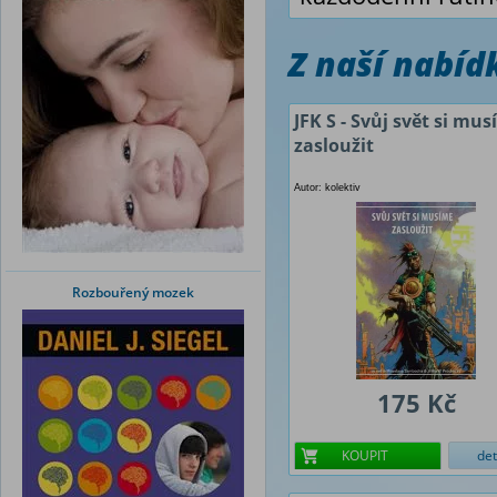
Z naší nabí
JFK S - Svůj svět si mu
zasloužit
Autor: kolektiv
Rozbouřený mozek
175 Kč
KOUPIT
det