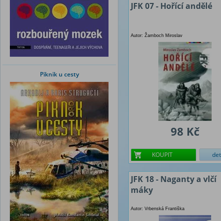
JFK 07 - Hořící andělé
Autor: Žamboch Miroslav
Piknik u cesty
98 Kč
KOUPIT
det
JFK 18 - Naganty a vlčí
máky
Autor: Vrbenská Františka