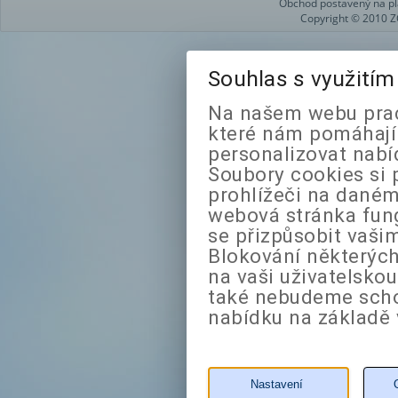
Obchod postavený na pl
Copyright © 2010 Z
Souhlas s využití
Na našem webu prac
které nám pomáhají 
personalizovat nabí
Soubory cookies si 
prohlížeči na daném
webová stránka fung
se přizpůsobit vaši
Blokování některých
na vaši uživatelsko
také nebudeme sch
nabídku na základě 
Nastavení