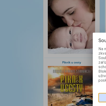
Sou
Na 
zkva
Soub
zaří
Piknik u cesty
scho
Blok
uži
posk