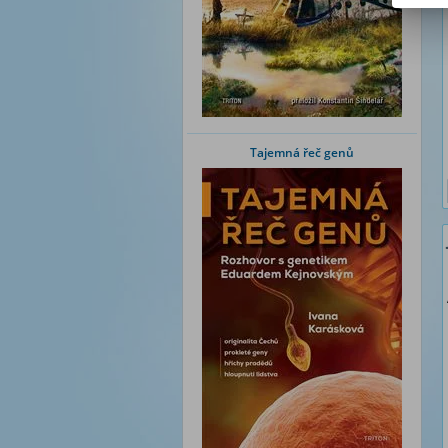
Tajemná řeč genů