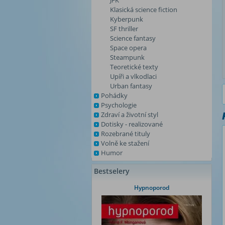
JFK
Klasická science fiction
Kyberpunk
SF thriller
Science fantasy
Space opera
Steampunk
Teoretické texty
Upíři a vlkodlaci
Urban fantasy
Pohádky
Psychologie
Zdraví a životní styl
Dotisky - realizované
Rozebrané tituly
Volně ke stažení
Humor
Bestselery
Hypnoporod