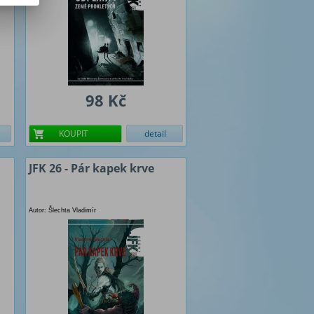
98 Kč
KOUPIT
detail
JFK 26 - Pár kapek krve
Autor: Šlechta Vladimír