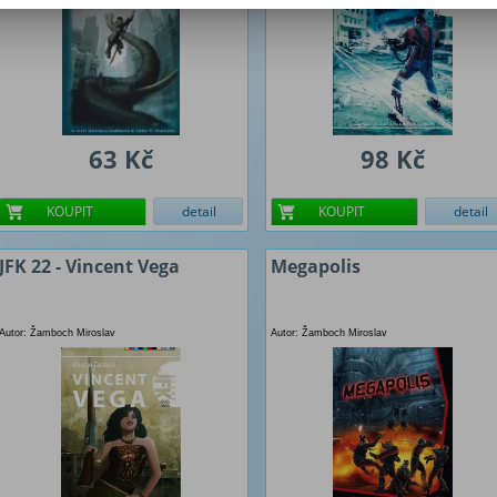
63 Kč
98 Kč
KOUPIT
detail
KOUPIT
detail
JFK 22 - Vincent Vega
Megapolis
Autor: Žamboch Miroslav
Autor: Žamboch Miroslav