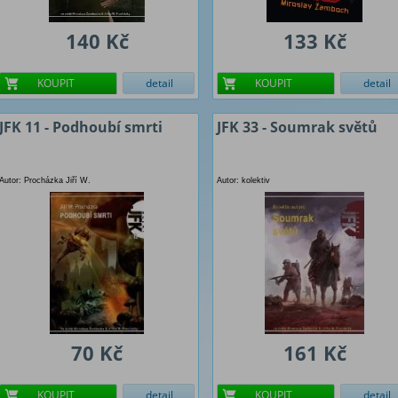
140 Kč
133 Kč
KOUPIT
detail
KOUPIT
detail
JFK 11 - Podhoubí smrti
JFK 33 - Soumrak světů
Autor: Procházka Jiří W.
Autor: kolektiv
70 Kč
161 Kč
KOUPIT
detail
KOUPIT
detail