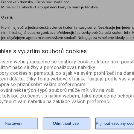
Františka Vrbenská - Tichá noc, svatá noc
Miroslav Žamboch - Ustoupit není kam, za námi je Moskva
O sérii:
První, nejlepší a jediná česká science fiction fantasy série. Neexistuje jen jeden
nimi hlídá tajná superorganizace překlenující tisícovky světů a celá staletí. John 
jen obyčejným agentem v obrovském soukolí. Nebojuje za vznešené ideály, ale za
správné. Ví, že: Svůj svět si musíme zasloužit!
hlas s využitím souborů cookies
Navštivte s nejlepšími českými spisovateli (Miroslav Žamboch, Jiří W. Procházka,
češi bojovali s Hitlerem, kde Rudolf II. čelil invazi terakotové armády čínských cís
našem webu pracujeme se soubory cookies, které nám pomáh
litnit naše služby a personalizovat nabídky.
ory cookies si pamatují, co a jak ve svém prohlížeči na dan
zení děláte. Díky tomu webová stránka funguje podle vás a j
pná se přizpůsobit vašim preferencím.
Z naší nabídky vám doporučujeme
ování některých typů souborů může mít vliv na vaši
vatelskou zkušenost s naším webem, také nebudeme schopn
JFK 05 - Chladná hra
JFK 14 - Prokletí legendy
ytnout vám nabídku na základě vašich preferencí.
hra gentlemanů
Autor: Němec Tomáš
Autor: Žamboch Miroslav
Nastavení
Odmítnout vše
Přijmout všechny coo