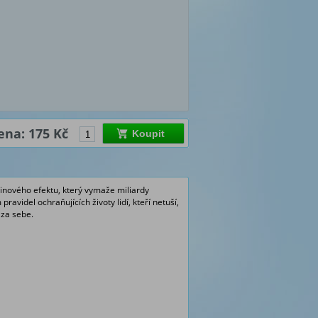
ena: 175 Kč
Koupit
nového efektu, který vymaže miliardy
videl ochraňujících životy lidí, kteří netuší,
 za sebe.