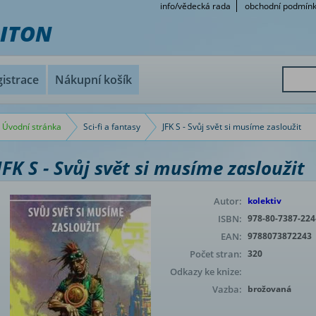
info/vědecká rada
obchodní podmín
RITON
istrace
Nákupní košík
Úvodní stránka
Sci-fi a fantasy
JFK S - Svůj svět si musíme zasloužit
JFK S - Svůj svět si musíme zasloužit
Autor:
kolektiv
ISBN:
978-80-7387-224
EAN:
9788073872243
Počet stran:
320
Odkazy ke knize:
Vazba:
brožovaná