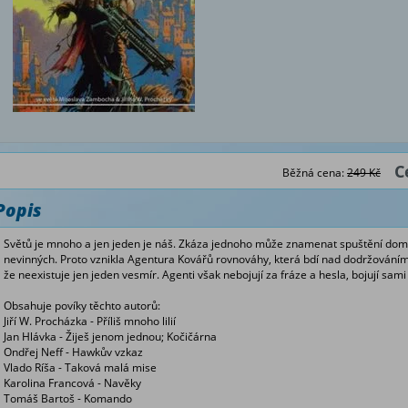
C
Běžná cena:
249 Kč
Popis
Světů je mnoho a jen jeden je náš. Zkáza jednoho může znamenat spuštění domi
nevinných. Proto vznikla Agentura Kovářů rovnováhy, která bdí nad dodržováním pra
že neexistuje jen jeden vesmír. Agenti však nebojují za fráze a hesla, bojují sami
Obsahuje povíky těchto autorů:
Jiří W. Procházka - Příliš mnoho lilií
Jan Hlávka - Žiješ jenom jednou; Kočičárna
Ondřej Neff - Hawkův vzkaz
Vlado Ríša - Taková malá mise
Karolina Francová - Navěky
Tomáš Bartoš - Komando