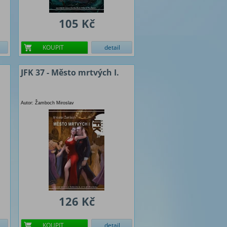
105 Kč
KOUPIT
detail
JFK 37 - Město mrtvých I.
Autor: Žamboch Miroslav
126 Kč
KOUPIT
detail