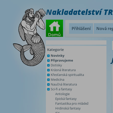
Nakladatelství T
Přihlášení
Nová reg
Kategorie
Novinky
Připravujeme
Dotisky
Krásná literatura
Křesťanská spiritualita
Medicína
Naučná literatura
Sci-fi a fantasy
Antologie
Epická fantasy
Fantastika pro mládež
Hrdinská fantasy