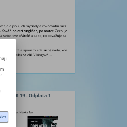
 svět, ale jsou jich myriády a rovnováhu mezi
F. Kovář, po otci Angličan, po matce Čech, je
 sebe, své přátelé a za to, co považuje za
 Ondřej Neff, a spoustou dalších) světy, kde
ařů a Ameriku osídlili Vikingové ...
ají
ém
e
i
JFK 19 - Odplata 1
Autor: Hlávka Jan
kies