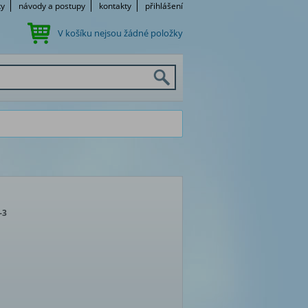
ky
návody a postupy
kontakty
přihlášení
V košíku nejsou žádné položky
-3