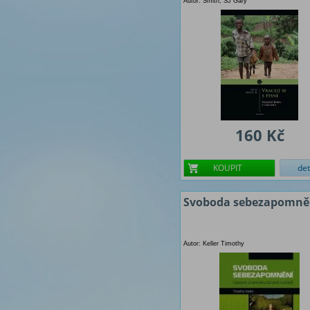
Autor: Smith, SJ Gary
160 Kč
KOUPIT
det
Svoboda sebezapomně
Autor: Keller Timothy