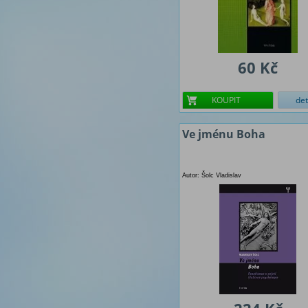
60 Kč
KOUPIT
det
Ve jménu Boha
Autor: Šolc Vladislav