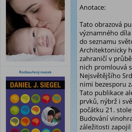
Anotace:
Tato obrazová pu
významného díla a
do seznamu svět
Architektonicky 
zahraničí v průbě
nich promlouvá sv
Rozbouřený mozek
Nejsvětějšího Sr
nimi bezesporu z
Tato publikace al
prvků, nýbrž i s
počátku 21. stolet
Budování vinohra
záležitosti zapoji