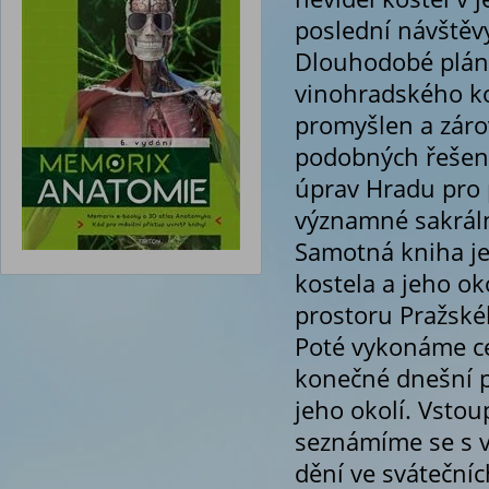
poslední návštěvy
Dlouhodobé pláno
vinohradského ko
promyšlen a záro
podobných řešení
úprav Hradu pro 
významné sakráln
Samotná kniha je
kostela a jeho ok
prostoru Pražské
Poté vykonáme ce
konečné dnešní p
jeho okolí. Vstou
seznámíme se s 
dění ve svátečníc