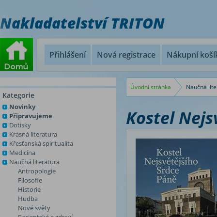
Nakladatelství TRITON
Přihlášení
Nová registrace
Nákupní koší
Úvodní stránka
Naučná lite
Kategorie
Novinky
Kostel Nejs
Připravujeme
Dotisky
Krásná literatura
Křesťanská spiritualita
Medicína
Naučná literatura
Antropologie
Filosofie
Historie
Hudba
Nové světy