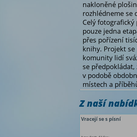
nakloněné plošin
rozhlédneme se d
Celý fotografický
pouze jedna etapa
přes pořízení tis
knihy. Projekt se
komunity lidí sv
se předpokládat, 
v podobě obdobn
místech a příběhů
Z naší nabí
Vracejí se s písní