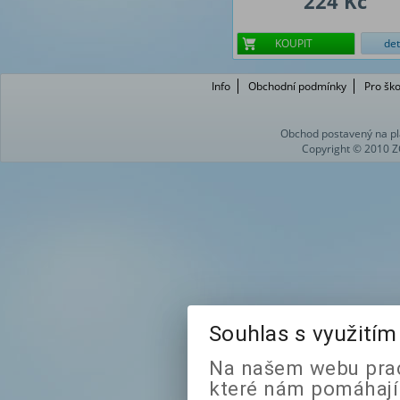
224 Kč
KOUPIT
det
Info
Obchodní podmínky
Pro ško
Obchod postavený na pl
Copyright © 2010 Z
Souhlas s využití
Na našem webu prac
které nám pomáhají 