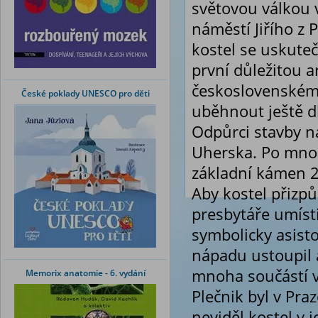
světovou válkou 
náměstí Jiřího z
kostel se uskuteč
první důležitou 
československém s
České poklady UNESCO pro děti
uběhnout ještě d
Odpůrci stavby n
Uherska. Po mnoh
základní kámen 28
Aby kostel přizpů
presbytáře umísti
symbolicky asist
nápadu ustoupil a
mnoha součástí v
Memorix anatomie - 6. vydání
Plečnik byl v Pr
neviděl kostel v j