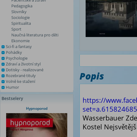
Pacientské a zdraví
Pedagogika
Slovníky
Sociologie
Spiritualita
Sport
Naučná literatura pro děti
Ekonomie
Sci-fi a fantasy
Pohádky
Psychologie
Zdraví a životní styl
Dotisky - realizované
Popis
Rozebrané tituly
Volně ke stažení
Humor
Bestselery
https://www.fac
set=a.615824685
Hypnoporod
Wasserbauer Zd
Kostel Nejsvětěj