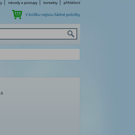
ky
návody a postupy
kontakty
přihlášení
V košíku nejsou žádné položky
-5