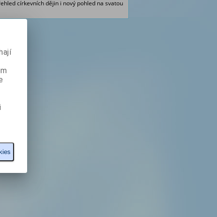
řehled církevních dějin i nový pohled na svatou
ají
ém
e
i
kies