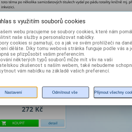
toto téma po několika samizdatových titulech vydal po pádu totality knižně mj. p
inkvizici.
Z naší nabídky vám doporučujeme
hlas s využitím souborů cookies
našem webu pracujeme se soubory cookies, které nám pomáh
Panna Maria Guadalupská
litnit naše služby a personalizovat nabídky.
ory cookies si pamatují, co a jak ve svém prohlížeči na dan
zení děláte. Díky tomu webová stránka funguje podle vás a j
Autor: Mráček Pavel K.
pná se přizpůsobit vašim preferencím.
ování některých typů souborů může mít vliv na vaši
vatelskou zkušenost s naším webem, také nebudeme schopn
ytnout vám nabídku na základě vašich preferencí.
Nastavení
Odmítnout vše
Přijmout všechny coo
272 Kč
KOUPIT
detail