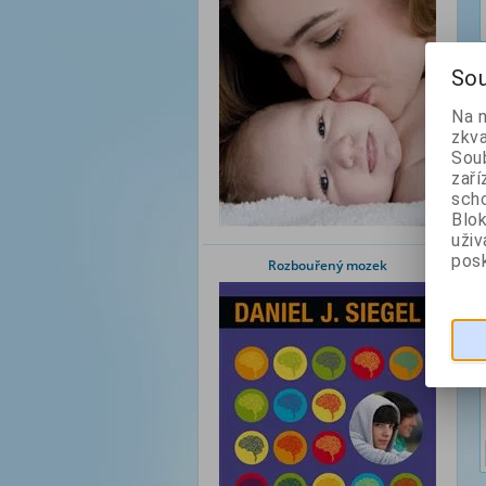
Sou
Na 
zkva
Soub
zaří
scho
Blok
uži
posk
Rozbouřený mozek