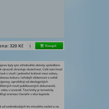
ena: 320 Kč
Koupit
prav byly tyto středověké aktivity výsledkem
k výrazně zkresluje skutečnost. Celé toto hnutí
vé s císaři i jednotliví králové mezi sebou,
bovou kulturu i tehdejší vědomosti o světě.
 výpravy, oproštěný od ideologických
í některých nově publikovaných dokumentů.
tátu v Levantě. Text knihy je tematicky
ují orientaci čtenáře v této kapitole
á od sedmdesátých let minulého století a na