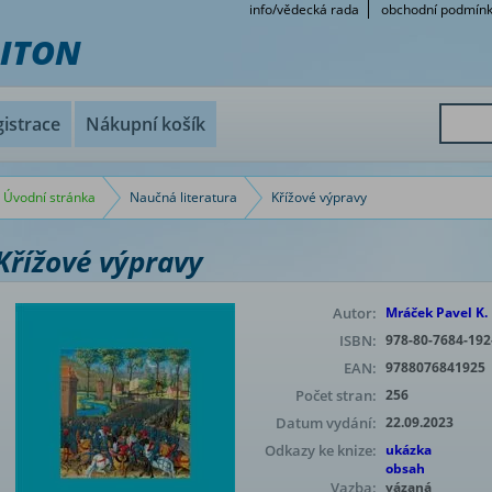
info/vědecká rada
obchodní podmín
RITON
istrace
Nákupní košík
Úvodní stránka
Naučná literatura
Křížové výpravy
Křížové výpravy
Autor:
Mráček Pavel K.
ISBN:
978-80-7684-192
EAN:
9788076841925
Počet stran:
256
Datum vydání:
22.09.2023
Odkazy ke knize:
ukázka
obsah
Vazba:
vázaná