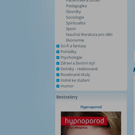
Pacientské a zdraví
Pedagogika
Slovníky
Sociologie
Spiritualita
Sport
Naučná literatura pro děti
Ekonomie
Sci-fi a fantasy
Pohádky
Psychologie
Zdraví a životní styl
Dotisky - realizované
Rozebrané tituly
Volně ke stažení
Humor
Bestselery
Hypnoporod