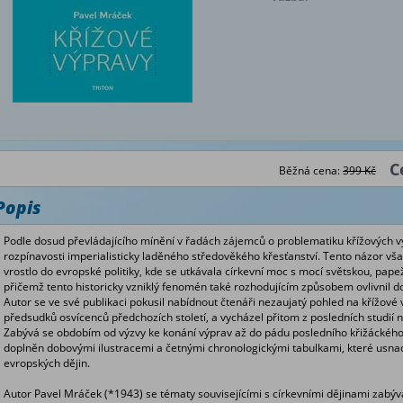
C
Běžná cena:
399 Kč
Popis
Podle dosud převládajícího mínění v řadách zájemců o problematiku křížových vý
rozpínavosti imperialisticky laděného středověkého křesťanství. Tento názor vša
vrostlo do evropské politiky, kde se utkávala církevní moc s mocí světskou, papežo
přičemž tento historicky vzniklý fenomén také rozhodujícím způsobem ovlivnil do
Autor se ve své publikaci pokusil nabídnout čtenáři nezaujatý pohled na křížové
předsudků osvícenců předchozích století, a vycházel přitom z posledních studi
Zabývá se obdobím od výzvy ke konání výprav až do pádu posledního křižáckého s
doplněn dobovými ilustracemi a četnými chronologickými tabulkami, které usnadň
evropských dějin.
Autor Pavel Mráček (*1943) se tématy souvisejícími s církevními dějinami zabýv