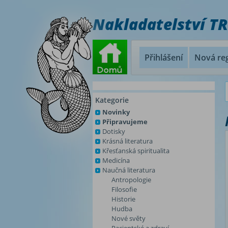
Nakladatelství T
Přihlášení
Nová reg
Kategorie
Novinky
Připravujeme
Dotisky
Krásná literatura
Křesťanská spiritualita
Medicína
Naučná literatura
Antropologie
Filosofie
Historie
Hudba
Nové světy