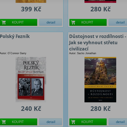
399 Kč
280 Kč
KOUPIT
detail
KOUPIT
detail
Polský řezník
Důstojnost v rozdílnosti -
Jak se vyhnout střetu
civilizací
Autor: O´Connor Garry
Autor: Sacks Jonathan
240 Kč
280 Kč
KOUPIT
detail
KOUPIT
detail