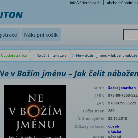
info/vědecká rada
obchodní podmín
RITON
istrace
Nákupní košík
Úvodní stránka
Naučná literatura
Ne v Božím jménu – Jak čelit nábože
Ne v Božím jménu – Jak čelit nábože
Autor:
Sacks Jonathan
ISBN:
978-80-7553-522
EAN:
9788075535221
Počet stran:
280
Datum vydání:
22.10.2018
Odkazy ke knize:
obsah
ukázka
Vazba:
vázaná