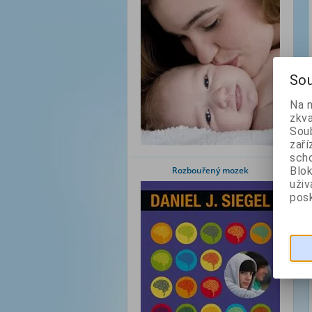
Sou
Na 
zkva
Soub
zaří
scho
Blok
Rozbouřený mozek
uži
posk