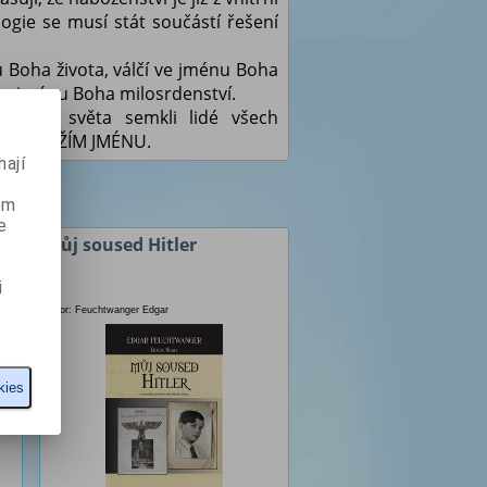
ogie se musí stát součástí řešení
 Boha života, válčí ve jménu Boha
 ve jménu Boha milosrdenství.
dného světa semkli lidé všech
: NE V BOŽÍM JMÉNU.
ají
ém
e
Můj soused Hitler
i
Autor: Feuchtwanger Edgar
kies