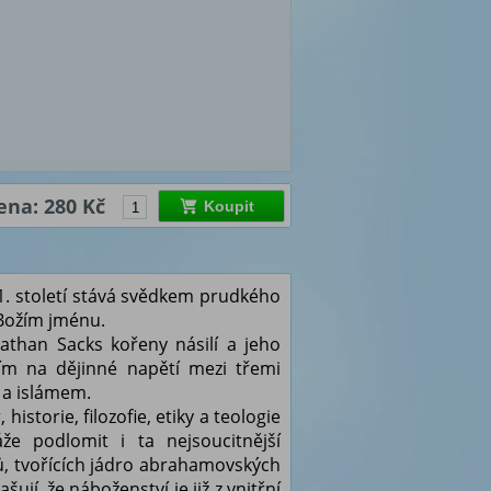
ena: 280 Kč
Koupit
1. století stává svědkem prudkého
Božím jménu.
athan Sacks kořeny násilí a jeho
ím na dějinné napětí mezi třemi
 a islámem.
historie, filozofie, etiky a teologie
že podlomit i ta nejsoucitnější
ů, tvořících jádro abrahamovských
jí, že náboženství je již z vnitřní