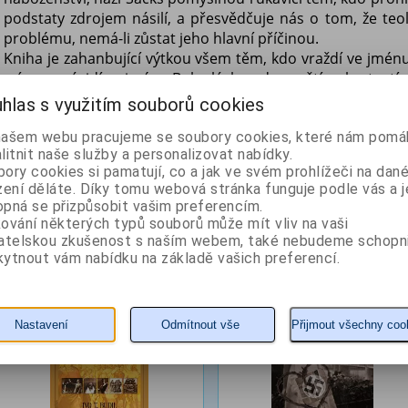
podstaty zdrojem násilí, a přesvědčuje nás o tom, že teol
problému, nemá-li zůstat jeho hlavní příčinou.
Kniha je zahanbující výtkou všem těm, kdo vraždí ve jménu
míru, nenávidí ve jménu Boha lásky a dopouští se krutostí
Nadešel čas, aby se v zájmu celého lidstva a svobo
hlas s využitím souborů cookies
náboženských vyznání i lidé nevěřící a společně prohlásili
našem webu pracujeme se soubory cookies, které nám pomáh
litnit naše služby a personalizovat nabídky.
Z naší nabídky vám doporučujeme
ory cookies si pamatují, co a jak ve svém prohlížeči na dan
zení děláte. Díky tomu webová stránka funguje podle vás a j
Jitro Árijců
Tanec s nepřítelem
pná se přizpůsobit vašim preferencím.
ování některých typů souborů může mít vliv na vaši
vatelskou zkušenost s naším webem, také nebudeme schopn
ytnout vám nabídku na základě vašich preferencí.
Autor: Budil Ivo T.
Autor: Glaser Paul
Nastavení
Odmítnout vše
Přijmout všechny coo