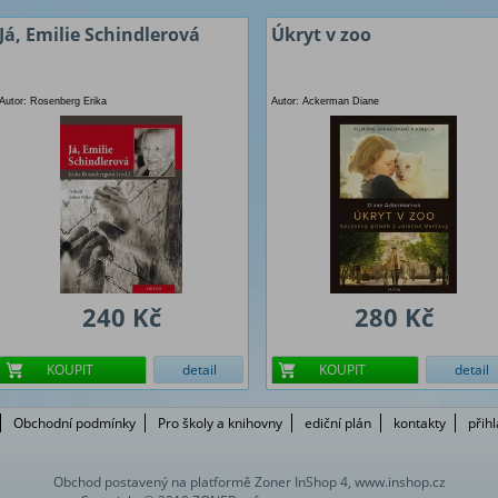
Já, Emilie Schindlerová
Úkryt v zoo
Autor: Rosenberg Erika
Autor: Ackerman Diane
240 Kč
280 Kč
KOUPIT
detail
KOUPIT
detail
Obchodní podmínky
Pro školy a knihovny
ediční plán
kontakty
přih
Obchod postavený na platformě Zoner InShop 4, www.inshop.cz