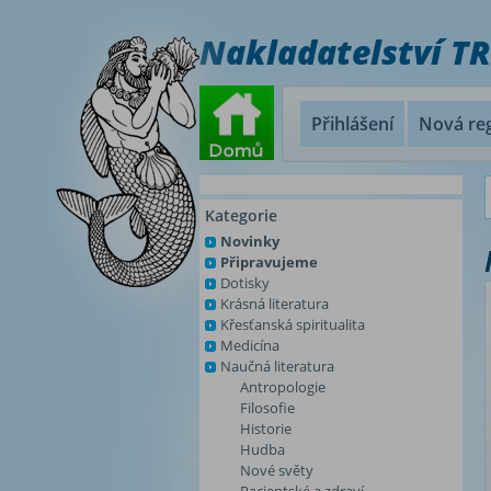
Nakladatelství T
Přihlášení
Nová reg
Kategorie
Novinky
Připravujeme
Dotisky
Krásná literatura
Křesťanská spiritualita
Medicína
Naučná literatura
Antropologie
Filosofie
Historie
Hudba
Nové světy