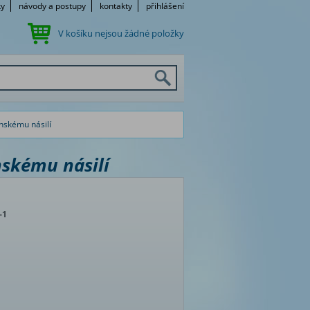
ky
návody a postupy
kontakty
přihlášení
V košíku nejsou žádné položky
nskému násilí
nskému násilí
-1