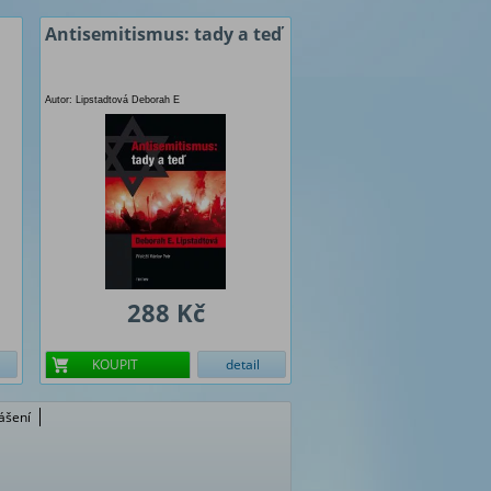
Antisemitismus: tady a teď
Autor: Lipstadtová Deborah E
288 Kč
KOUPIT
detail
lášení