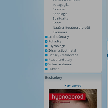
Pacientské a zdraví
Pedagogika
Slovníky
Sociologie
Spiritualita
Sport
Naučná literatura pro děti
Ekonomie
Sci-fi a fantasy
Pohádky
Psychologie
Zdraví a životní styl
Dotisky - realizované
Rozebrané tituly
Volně ke stažení
Humor
Bestselery
Hypnoporod