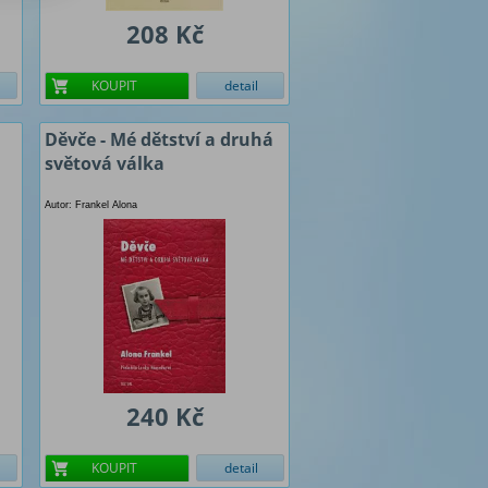
208 Kč
KOUPIT
detail
Děvče - Mé dětství a druhá
světová válka
Autor: Frankel Alona
240 Kč
KOUPIT
detail