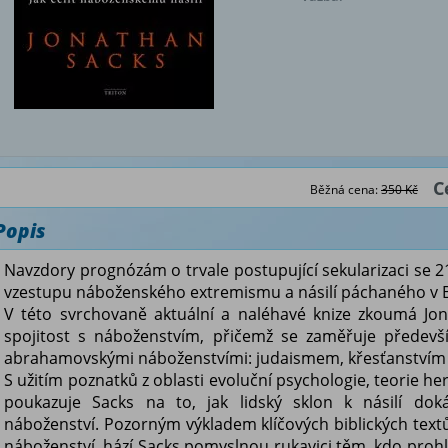
C
Běžná cena:
350 Kč
Popis
Navzdory prognózám o trvale postupující sekularizaci se 2
vzestupu náboženského extremismu a násilí páchaného v 
V této svrchovaně aktuální a naléhavé knize zkoumá Jon
spojitost s náboženstvím, přičemž se zaměřuje předevš
abrahamovskými náboženstvími: judaismem, křesťanstvím
S užitím poznatků z oblasti evoluční psychologie, teorie her, 
poukazuje Sacks na to, jak lidský sklon k násilí doká
náboženství. Pozorným výkladem klíčových biblických text
náboženství, hází Sacks pomyslnou rukavici těm, kdo prohlašu