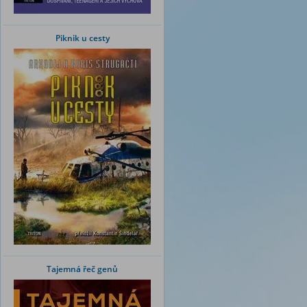
Piknik u cesty
Tajemná řeč genů