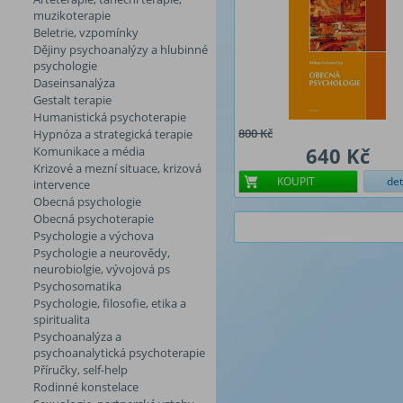
muzikoterapie
Beletrie, vzpomínky
Dějiny psychoanalýzy a hlubinné
psychologie
Daseinsanalýza
Gestalt terapie
Humanistická psychoterapie
800 Kč
Hypnóza a strategická terapie
640 Kč
Komunikace a média
Krizové a mezní situace, krizová
KOUPIT
det
intervence
Obecná psychologie
Obecná psychoterapie
Psychologie a výchova
Psychologie a neurovědy,
neurobiolgie, vývojová ps
Psychosomatika
Psychologie, filosofie, etika a
spiritualita
Psychoanalýza a
psychoanalytická psychoterapie
Příručky, self-help
Rodinné konstelace