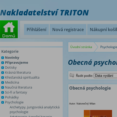
Nakladatelství TRITON
Přihlášení
Nová registrace
Nákupní koší
Úvodní stránka
Psychologi
Kategorie
Novinky
Obecná psycho
Připravujeme
Dotisky
Krásná literatura
Řadit podle:
Křesťanská spiritualita
Medicína
Naučná literatura
Obecná psychologie
Sci-fi a fantasy
Pohádky
Psychologie
Autor: Nakonečný Milan
Archetypy, jungovská analytická
psychologie
Arteterapie, taneční terapie,