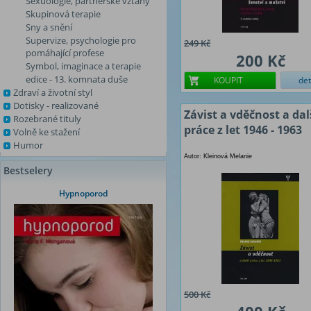
Sexuologie, partnerské vztahy
Skupinová terapie
Sny a snění
Supervize, psychologie pro
249 Kč
pomáhající profese
200 Kč
Symbol, imaginace a terapie
edice - 13. komnata duše
KOUPIT
det
Zdraví a životní styl
Dotisky - realizované
Závist a vděčnost a dal
Rozebrané tituly
práce z let 1946 - 1963
Volně ke stažení
Humor
Autor: Kleinová Melanie
Bestselery
Hypnoporod
500 Kč