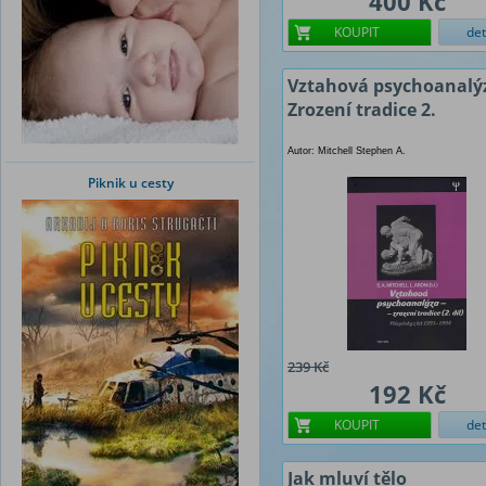
400 Kč
KOUPIT
det
Vztahová psychoanalýz
Zrození tradice 2.
Autor: Mitchell Stephen A.
Piknik u cesty
239 Kč
192 Kč
KOUPIT
det
Jak mluví tělo