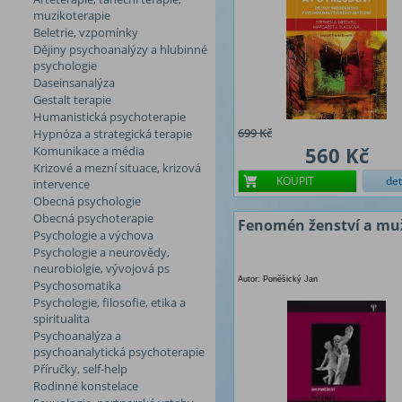
muzikoterapie
Beletrie, vzpomínky
Dějiny psychoanalýzy a hlubinné
psychologie
Daseinsanalýza
Gestalt terapie
Humanistická psychoterapie
699 Kč
Hypnóza a strategická terapie
560 Kč
Komunikace a média
Krizové a mezní situace, krizová
KOUPIT
det
intervence
Obecná psychologie
Obecná psychoterapie
Fenomén ženství a mu
Psychologie a výchova
Psychologie a neurovědy,
neurobiolgie, vývojová ps
Autor: Poněšický Jan
Psychosomatika
Psychologie, filosofie, etika a
spiritualita
Psychoanalýza a
psychoanalytická psychoterapie
Příručky, self-help
Rodinné konstelace