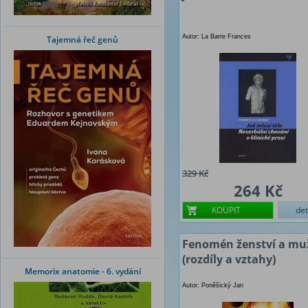
Autor: La Barre Frances
Tajemná řeč genů
329 Kč
264 Kč
KOUPIT
det
Fenomén ženství a mu
(rozdíly a vztahy)
Memorix anatomie - 6. vydání
Autor: Poněšický Jan