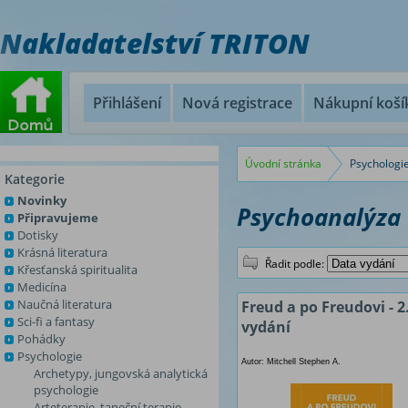
Nakladatelství TRITON
Přihlášení
Nová registrace
Nákupní koší
Úvodní stránka
Psychologi
Kategorie
Novinky
Psychoanalýza 
Připravujeme
Dotisky
Krásná literatura
Řadit podle:
Křesťanská spiritualita
Medicína
Naučná literatura
Freud a po Freudovi - 2
Sci-fi a fantasy
vydání
Pohádky
Psychologie
Autor: Mitchell Stephen A.
Archetypy, jungovská analytická
psychologie
Arteterapie, taneční terapie,