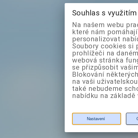
Souhlas s využití
Na našem webu prac
které nám pomáhají 
personalizovat nabí
Soubory cookies si 
prohlížeči na daném
webová stránka fung
se přizpůsobit vaši
Blokování některých
na vaši uživatelsko
také nebudeme sch
nabídku na základě 
Nastavení