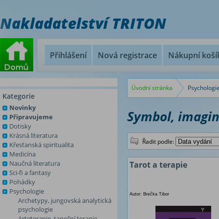
Nakladatelství TRITON
Přihlášení
Nová registrace
Nákupní koší
Úvodní stránka
Psychologi
Kategorie
Novinky
Symbol, imagin
Připravujeme
Dotisky
Krásná literatura
Řadit podle:
Křesťanská spiritualita
Medicína
Naučná literatura
Tarot a terapie
Sci-fi a fantasy
Pohádky
Psychologie
Autor: Brečka Tibor
Archetypy, jungovská analytická
psychologie
Arteterapie, taneční terapie,