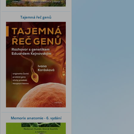
Tajemná řeč genů
Memorix anatomie - 6. vydání