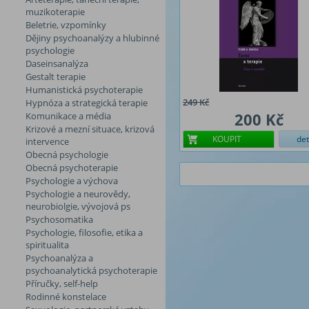
muzikoterapie
Beletrie, vzpomínky
Dějiny psychoanalýzy a hlubinné
psychologie
Daseinsanalýza
Gestalt terapie
Humanistická psychoterapie
249 Kč
Hypnóza a strategická terapie
200 Kč
Komunikace a média
Krizové a mezní situace, krizová
KOUPIT
det
intervence
Obecná psychologie
Obecná psychoterapie
Psychologie a výchova
Psychologie a neurovědy,
neurobiolgie, vývojová ps
Psychosomatika
Psychologie, filosofie, etika a
spiritualita
Psychoanalýza a
psychoanalytická psychoterapie
Příručky, self-help
Rodinné konstelace