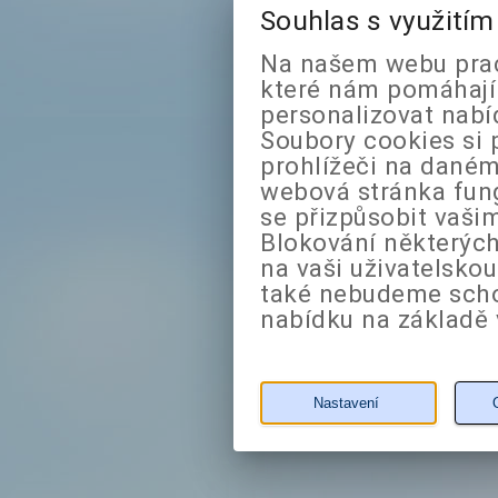
Souhlas s využití
Na našem webu prac
které nám pomáhají 
personalizovat nabí
Soubory cookies si 
prohlížeči na daném
webová stránka fung
se přizpůsobit vaši
Blokování některých
na vaši uživatelsko
také nebudeme sch
nabídku na základě 
Nastavení