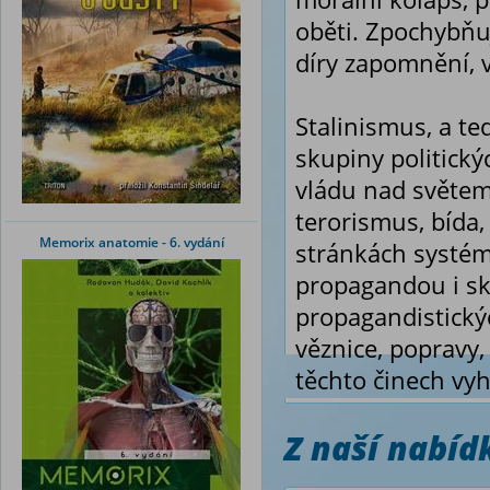
oběti. Zpochybňuj
díry zapomnění, v 
Stalinismus, a te
skupiny politický
vládu nad světem,
terorismus, bída,
Memorix anatomie - 6. vydání
stránkách systém
propagandou i sk
propagandistickýc
věznice, popravy,
těchto činech vy
Z naší nabí