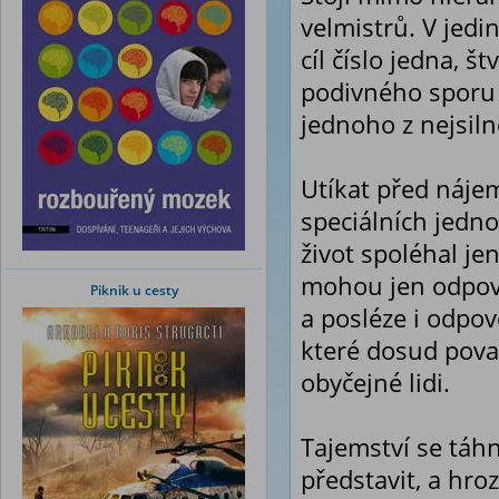
velmistrů. V jedi
cíl číslo jedna, 
podivného sporu
jednoho z nejsiln
Utíkat před náj
speciálních jedn
život spoléhal je
mohou jen odpově
Piknik u cesty
a posléze i odpov
které dosud pova
obyčejné lidi.
Tajemství se táhn
představit, a hro