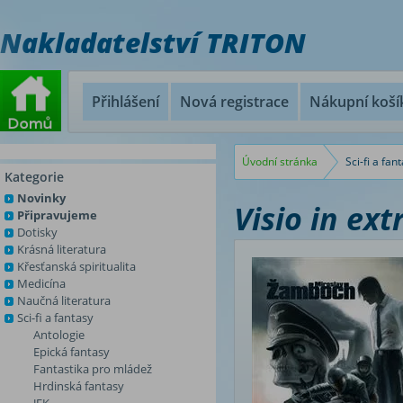
Nakladatelství TRITON
Přihlášení
Nová registrace
Nákupní koší
Úvodní stránka
Sci-fi a fan
Kategorie
Novinky
Visio in ext
Připravujeme
Dotisky
Krásná literatura
Křesťanská spiritualita
Medicína
Naučná literatura
Sci-fi a fantasy
Antologie
Epická fantasy
Fantastika pro mládež
Hrdinská fantasy