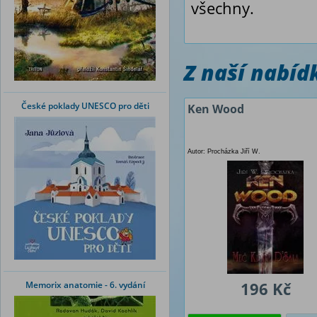
všechny.
Z naší nabí
České poklady UNESCO pro děti
Ken Wood
Autor: Procházka Jiří W.
196 Kč
Memorix anatomie - 6. vydání