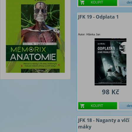
KOUPIT
det
JFK 19 - Odplata 1
Autor: Hlávka Jan
98 Kč
KOUPIT
det
JFK 18 - Naganty a vlčí
máky