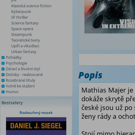
JFK
Klasická science fiction
Kyberpunk
SF thriller
Science fantasy
Space opera
Steampunk
Teoretické texty
Upíři a vlkodlaci
Urban fantasy
Pohádky
Psychologie
Zdraví a životní styl
Popis
Dotisky - realizované
Rozebrané tituly
Volně ke stažení
Mathias Majer je
Humor
dokáže skrytě pře
Bestselery
české jsou už po 
Rozbouřený mozek
ženy rády a ochot
Stojí mimo hiera