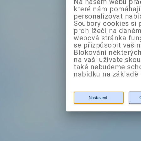
Na našem webu prac
které nám pomáhají 
personalizovat nabí
Soubory cookies si 
prohlížeči na daném
webová stránka fung
se přizpůsobit vaši
Blokování některých
na vaši uživatelsko
také nebudeme sch
nabídku na základě 
Nastavení