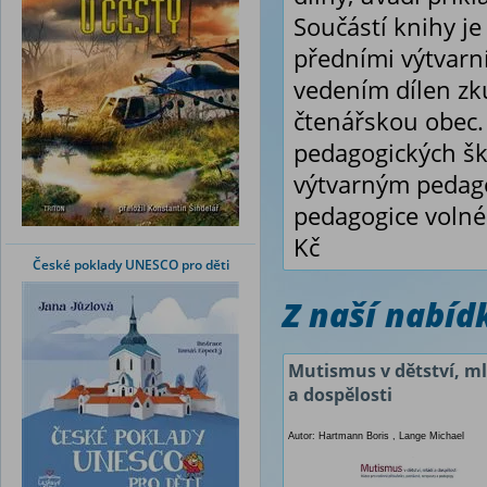
Součástí knihy j
předními výtvarní
vedením dílen zku
čtenářskou obec.
pedagogických ško
výtvarným pedago
pedagogice volnéh
Kč
České poklady UNESCO pro děti
Z naší nabí
Mutismus v dětství, m
a dospělosti
Autor: Hartmann Boris , Lange Michael