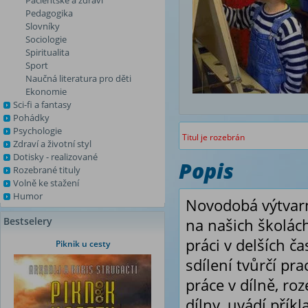
Pacientské a zdraví
Pedagogika
Slovníky
Sociologie
Spiritualita
Sport
Naučná literatura pro děti
Ekonomie
Sci-fi a fantasy
Pohádky
Psychologie
Titul je rozebrán
Zdraví a životní styl
Dotisky - realizované
Popis
Rozebrané tituly
Volně ke stažení
Humor
Novodobá výtvarn
Bestselery
na našich školác
práci v delších č
Piknik u cesty
sdílení tvůrčí pr
práce v dílně, ro
dílny, uvádí příkl