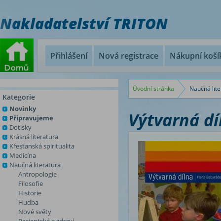
Nakladatelství TRITON
Přihlášení
Nová registrace
Nákupní koší
Úvodní stránka
Naučná lite
Kategorie
Novinky
Výtvarná dí
Připravujeme
Dotisky
Krásná literatura
Křesťanská spiritualita
Medicína
Naučná literatura
Antropologie
Filosofie
Historie
Hudba
Nové světy