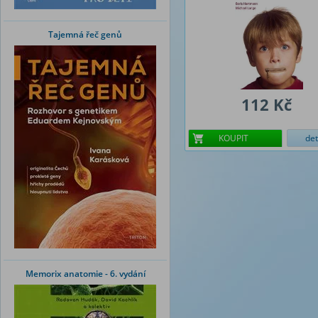
Tajemná řeč genů
112 Kč
KOUPIT
det
Memorix anatomie - 6. vydání