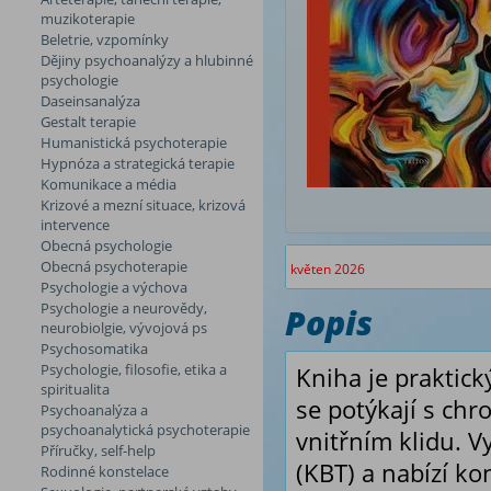
muzikoterapie
Beletrie, vzpomínky
Dějiny psychoanalýzy a hlubinné
psychologie
Daseinsanalýza
Gestalt terapie
Humanistická psychoterapie
Hypnóza a strategická terapie
Komunikace a média
Krizové a mezní situace, krizová
intervence
Obecná psychologie
Obecná psychoterapie
květen 2026
Psychologie a výchova
Psychologie a neurovědy,
Popis
neurobiolgie, vývojová ps
Psychosomatika
Psychologie, filosofie, etika a
Kniha je praktic
spiritualita
se potýkají s chro
Psychoanalýza a
psychoanalytická psychoterapie
vnitřním klidu. V
Příručky, self-help
(KBT) a nabízí ko
Rodinné konstelace