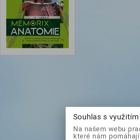
Souhlas s využití
Na našem webu prac
které nám pomáhají 