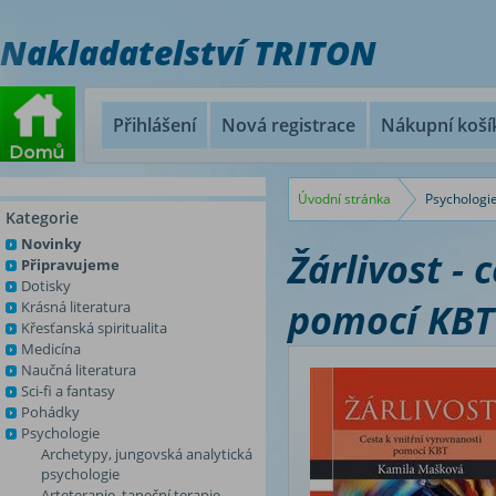
Nakladatelství TRITON
Přihlášení
Nová registrace
Nákupní koší
Úvodní stránka
Psychologi
Kategorie
Novinky
Žárlivost - 
Připravujeme
Dotisky
pomocí KBT
Krásná literatura
Křesťanská spiritualita
Medicína
Naučná literatura
Sci-fi a fantasy
Pohádky
Psychologie
Archetypy, jungovská analytická
psychologie
Arteterapie, taneční terapie,