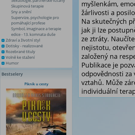
Sexuologie, partnerské vztahy
myšlenkám, emocí
Skupinová terapie
žárlivosti a posi
Sny a snění
Supervize, psychologie pro
Na skutečných pří
pomáhající profese
jak ji lze postup
Symbol, imaginace a terapie
edice - 13. komnata duše
ze ztráty. Naučít
Zdraví a životní styl
Dotisky - realizované
nejistotu, otevř
Rozebrané tituly
založený na resp
Volně ke stažení
Humor
Publikace je poz
odpovědnosti za 
Bestselery
vztahů. Může zár
Piknik u cesty
individuální terap