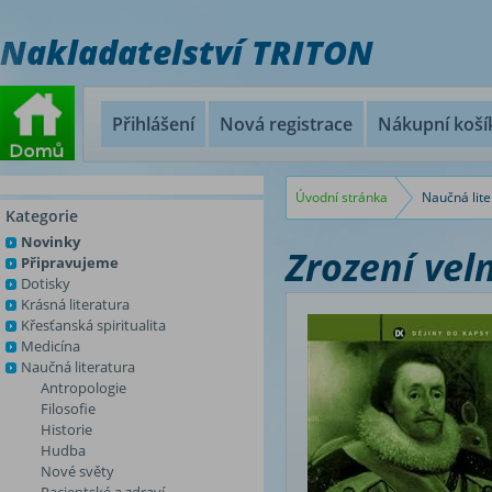
Nakladatelství TRITON
Přihlášení
Nová registrace
Nákupní koší
Úvodní stránka
Naučná lite
Kategorie
Novinky
Zrození vel
Připravujeme
Dotisky
Krásná literatura
Křesťanská spiritualita
Medicína
Naučná literatura
Antropologie
Filosofie
Historie
Hudba
Nové světy