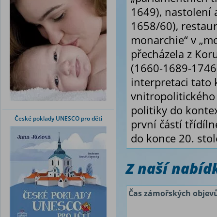
1649), nastolení
1658/60), restau
monarchie“ v „mo
přecházela z Kor
(1660-1689-1746) 
interpretaci tato 
vnitropolitického 
politiky do konte
České poklady UNESCO pro děti
první částí třídí
do konce 20. stole
Z naší nabí
Čas zámořských objev