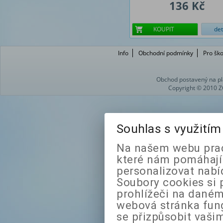
136 Kč
KOUPIT
det
Info
Obchodní podmínky
Pro ško
Obchod postavený na pl
Copyright © 2010 Z
Souhlas s využití
Na našem webu prac
které nám pomáhají 
personalizovat nabí
Soubory cookies si 
prohlížeči na daném
webová stránka fung
se přizpůsobit vaši