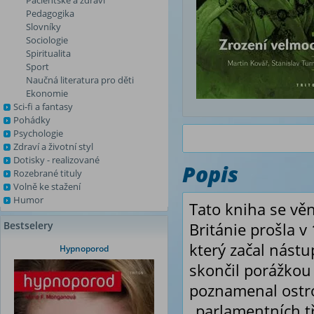
Pacientské a zdraví
Pedagogika
Slovníky
Sociologie
Spiritualita
Sport
Naučná literatura pro děti
Ekonomie
Sci-fi a fantasy
Pohádky
Psychologie
Zdraví a životní styl
Dotisky - realizované
Popis
Rozebrané tituly
Volně ke stažení
Humor
Tato kniha se vě
Bestselery
Británie prošla v 
který začal nástu
Hypnoporod
skončil porážkou
poznamenal ostr
„parlamentních tří