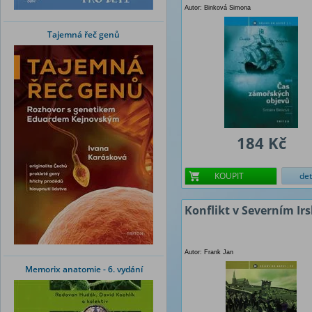
Autor: Binková Simona
Tajemná řeč genů
184 Kč
KOUPIT
det
Konflikt v Severním Ir
Autor: Frank Jan
Memorix anatomie - 6. vydání