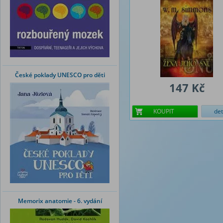
České poklady UNESCO pro děti
147 Kč
KOUPIT
det
Memorix anatomie - 6. vydání