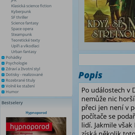
JFK
Klasická science fiction
Kyberpunk
SF thriller
Science fantasy
Space opera
Steampunk
Teoretické texty
Upíři a vlkodlaci
Urban fantasy
Pohádky
Psychologie
Zdraví a životní styl
Popis
Dotisky - realizované
Rozebrané tituly
Volně ke stažení
Po událostech v D
Humor
nemůže nic horšíh
Bestselery
přeci jen není v
Hypnoporod
počítače se podař
lidí. Jakmile vša
získá několik toto