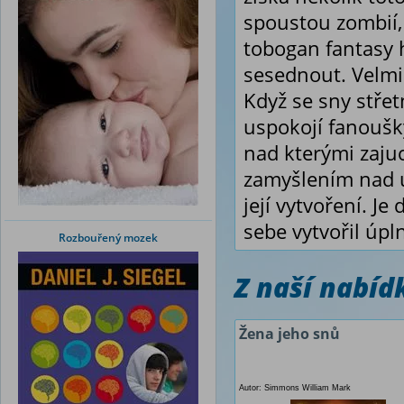
spoustou zombií, 
tobogan fantasy 
sesednout. Velmi 
Když se sny střet
uspokojí fanoušky
nad kterými zaju
zamyšlením nad u
její vytvoření. J
sebe vytvořil úpl
Rozbouřený mozek
Z naší nabí
Žena jeho snů
Autor: Simmons William Mark