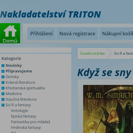
Nakladatelství TRITON
Přihlášení
Nová registrace
Nákupní koší
Úvodní stránka
Sci-fi a fan
Kategorie
Novinky
Když se sny
Připravujeme
Dotisky
Krásná literatura
Křesťanská spiritualita
Medicína
Naučná literatura
Sci-fi a fantasy
Antologie
Epická fantasy
Fantastika pro mládež
Hrdinská fantasy