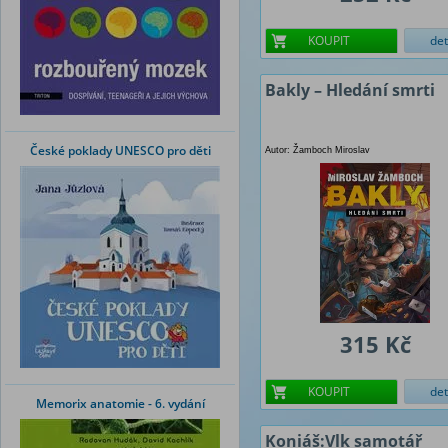
KOUPIT
det
Bakly – Hledání smrti
České poklady UNESCO pro děti
Autor: Žamboch Miroslav
315 Kč
KOUPIT
det
Memorix anatomie - 6. vydání
Koniáš:Vlk samotář