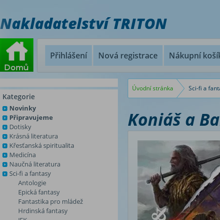
Nakladatelství TRITON
Přihlášení
Nová registrace
Nákupní koší
Úvodní stránka
Sci-fi a fan
Kategorie
Novinky
Koniáš a Ba
Připravujeme
Dotisky
Krásná literatura
Křesťanská spiritualita
Medicína
Naučná literatura
Sci-fi a fantasy
Antologie
Epická fantasy
Fantastika pro mládež
Hrdinská fantasy