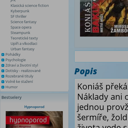
JFK
Klasická science fiction
Kyberpunk
SF thriller
Science fantasy
Space opera
Steampunk
Teoretické texty
Upíři a vlkodlaci
Urban fantasy
Pohádky
Psychologie
Zdraví a životní styl
Popis
Dotisky - realizované
Rozebrané tituly
Volně ke stažení
Koniáš překáž
Humor
Náklady ani o
Bestselery
jednou provž
Hypnoporod
šermíře, žol
života vede 