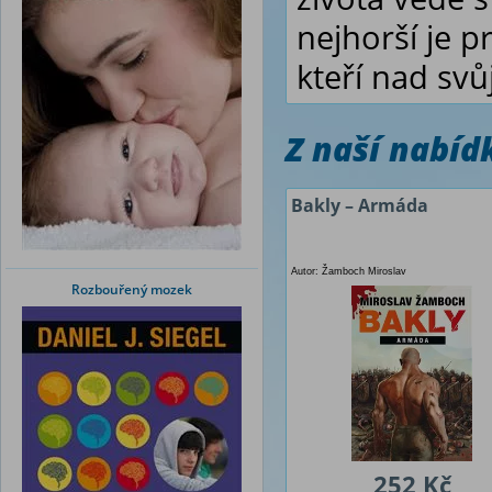
nejhorší je pr
kteří nad svů
Z naší nabí
Bakly – Armáda
Autor: Žamboch Miroslav
Rozbouřený mozek
252 Kč