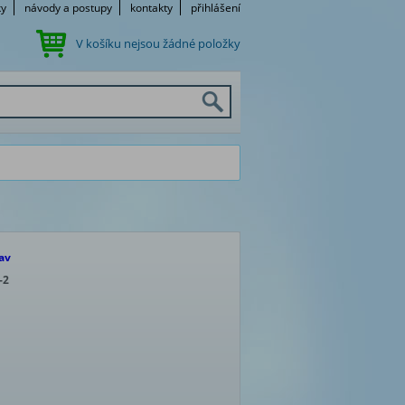
ky
návody a postupy
kontakty
přihlášení
V košíku nejsou žádné položky
av
-2