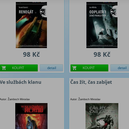
98 Kč
98 Kč
KOUPIT
detail
KOUPIT
detail
Ve službách klanu
Čas žít, čas zabíjet
Autor: Žamboch Miroslav
Autor: Žamboch Miroslav