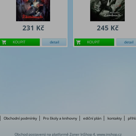
231 Kč
245 Kč
KOUPIT
detail
KOUPIT
detail
Obchodní podmínky
Pro školy a knihovny
ediční plán
kontakty
přih
Obchod postavený na platformě Zoner InShop 4, www.inshop.cz