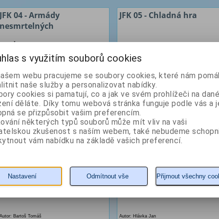
JFK 04 - Armády
JFK 05 - Chladná hra
nesmrtelných
Autor: Žamboch, M., Procházka J.W.
Autor: Němec Tomáš
hlas s využitím souborů cookies
našem webu pracujeme se soubory cookies, které nám pomáh
litnit naše služby a personalizovat nabídky.
ory cookies si pamatují, co a jak ve svém prohlížeči na dan
zení děláte. Díky tomu webová stránka funguje podle vás a j
pná se přizpůsobit vašim preferencím.
ování některých typů souborů může mít vliv na vaši
vatelskou zkušenost s naším webem, také nebudeme schopn
63 Kč
63 Kč
ytnout vám nabídku na základě vašich preferencí.
KOUPIT
detail
KOUPIT
detail
Nastavení
Odmítnout vše
Přijmout všechny coo
JFK 17 - Renegát
JFK 19 - Odplata 1
Autor: Bartoš Tomáš
Autor: Hlávka Jan