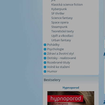
JFK
Klasická science fiction
Kyberpunk
SF thriller
Science fantasy
Space opera
Steampunk
Teoretické texty
Upíři a vlkodlaci
Urban fantasy
Pohádky
Psychologie
Zdraví a životní styl
Dotisky - realizované
Rozebrané tituly
Volně ke stažení
Humor
Bestselery
Hypnoporod