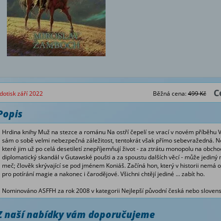
C
dotisk září 2022
Běžná cena:
499 Kč
Popis
Hrdina knihy Muž na stezce a románu Na ostří čepelí se vrací v novém příběhu Vl
sám o sobě velmi nebezpečná záležitost, tentokrát však přímo sebevražedná. Ne
které jim už po celá desetiletí znepříjemňují život - za ztrátu monopolu na obch
diplomatický skandál v Gutawské poušti a za spoustu dalších věcí - může jediný
meč; člověk skrývající se pod jménem Koniáš. Začíná hon, který v historii nemá 
pro potírání magie a nakonec i čarodějové. Všichni chtějí jediné ... zabít ho.
Nominováno ASFFH za rok 2008 v kategorii Nejlepší původní česká nebo slovens
Z naší nabídky vám doporučujeme