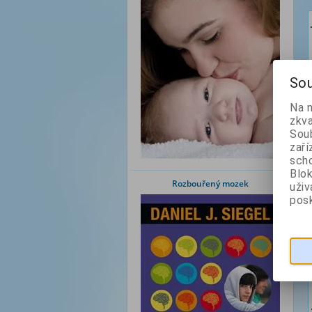
Sou
Na 
zkva
Soub
zaří
scho
Blok
Rozbouřený mozek
uži
posk