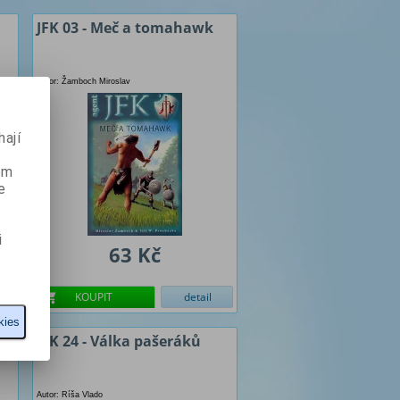
JFK 03 - Meč a tomahawk
Autor: Žamboch Miroslav
ají
ém
e
i
63 Kč
KOUPIT
detail
kies
JFK 24 - Válka pašeráků
Autor: Ríša Vlado