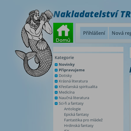
Nakladatelství T
Přihlášení
Nová reg
Kategorie
Novinky
Připravujeme
Dotisky
Krásná literatura
Křesťanská spiritualita
Medicína
Naučná literatura
Sci-fi a fantasy
Antologie
Epická fantasy
Fantastika pro mládež
Hrdinská fantasy