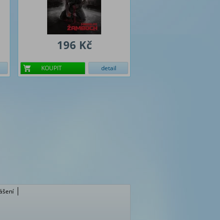
196 Kč
KOUPIT
detail
lášení