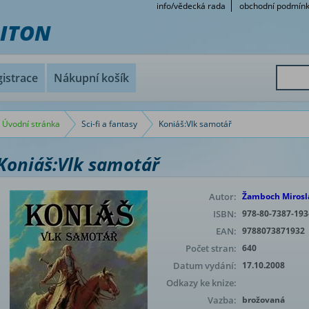
info/vědecká rada
obchodní podmín
RITON
istrace
Nákupní košík
Úvodní stránka
Sci-fi a fantasy
Koniáš:Vlk samotář
Koniáš:Vlk samotář
Autor:
Žamboch Mirosl
ISBN:
978-80-7387-193
EAN:
9788073871932
Počet stran:
640
Datum vydání:
17.10.2008
Odkazy ke knize:
Vazba:
brožovaná