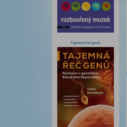
Tajemná řeč genů