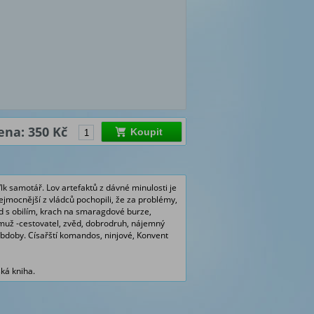
ena: 350 Kč
Koupit
k samotář. Lov artefaktů z dávné minulosti je
jmocnější z vládců pochopili, že za problémy,
od s obilím, krach na smaragdové burze,
 muž -cestovatel, zvěd, dobrodruh, nájemný
obdoby. Císařští komandos, ninjové, Konvent
ká kniha.