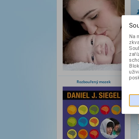
Sou
Na 
zkva
Soub
zaří
scho
Blok
uži
posk
Rozbouřený mozek