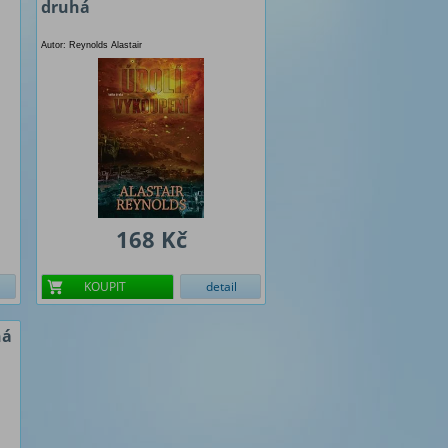
druhá
Autor: Reynolds Alastair
168 Kč
KOUPIT
detail
ná