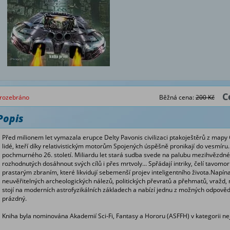
C
rozebráno
Běžná cena:
200 Kč
Popis
Před milionem let vymazala erupce Delty Pavonis civilizaci ptakoještěrů z mapy Gal
lidé, kteří díky relativistickým motorům Spojených úspěšně pronikají do vesmíru. 
pochmurného 26. století. Miliardu let stará sudba svede na palubu mezihvězdné
rozhodnutých dosáhnout svých cílů i přes mrtvoly... Spřádají intriky, čelí tavomo
prastarým zbraním, které likvidují sebemenší projev inteligentního života.Napí
neuvěřitelných archeologických nálezů, politických převratů a přehmatů, vražd
stojí na moderních astrofyzikálních základech a nabízí jednu z možných odpovědí
prázdný.
Kniha byla nominována Akademií Sci-Fi, Fantasy a Hororu (ASFFH) v kategorii nejl