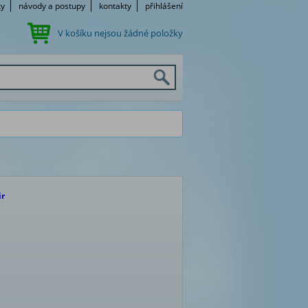
ky
návody a postupy
kontakty
přihlášení
V košíku nejsou žádné položky
ir