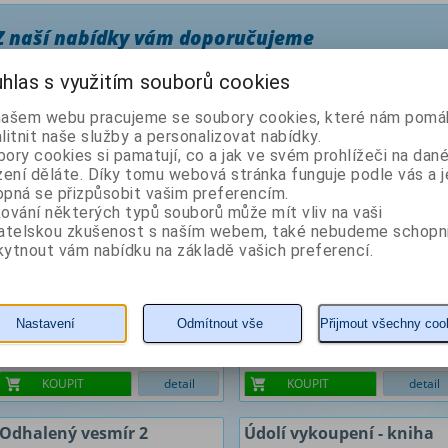
Z naší nabídky vám doporučujeme
hlas s využitím souborů cookies
Archa - kniha druhá
Kaldera - kniha první
našem webu pracujeme se soubory cookies, které nám pomáh
litnit naše služby a personalizovat nabídky.
Autor: Reynolds Alastair
Autor: Reynolds Alastair
ory cookies si pamatují, co a jak ve svém prohlížeči na dan
zení děláte. Díky tomu webová stránka funguje podle vás a j
pná se přizpůsobit vašim preferencím.
ování některých typů souborů může mít vliv na vaši
vatelskou zkušenost s naším webem, také nebudeme schopn
ytnout vám nabídku na základě vašich preferencí.
Nastavení
Odmítnout vše
Přijmout všechny coo
154 Kč
161 Kč
KOUPIT
detail
KOUPIT
detail
Odhalený vesmír 2
Údolí vykoupení - kniha