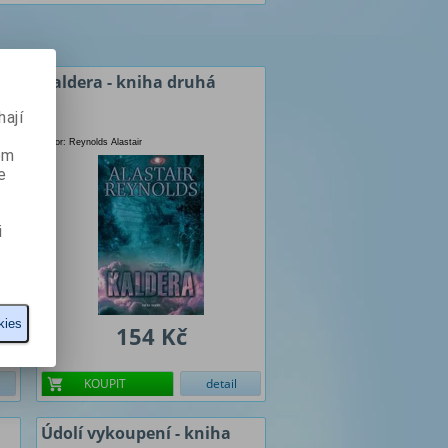
Kaldera - kniha druhá
ají
Autor: Reynolds Alastair
ém
e
i
kies
154 Kč
KOUPIT
detail
Údolí vykoupení - kniha