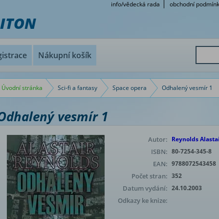
info/vědecká rada
obchodní podmín
RITON
istrace
Nákupní košík
Úvodní stránka
Sci-fi a fantasy
Space opera
Odhalený vesmír 1
Odhalený vesmír 1
Autor:
Reynolds Alasta
ISBN:
80-7254-345-8
EAN:
9788072543458
Počet stran:
352
Datum vydání:
24.10.2003
Odkazy ke knize: