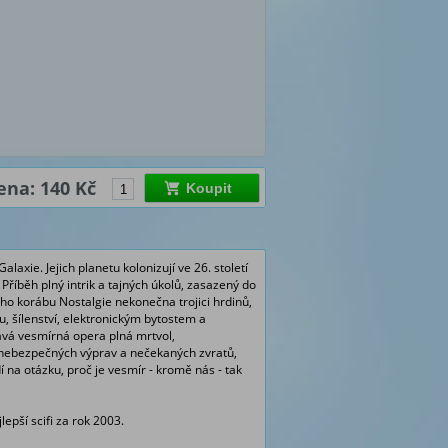
ena: 140 Kč
Koupit
axie. Jejich planetu kolonizují ve 26. století
Příběh plný intrik a tajných úkolů, zasazený do
ho korábu Nostalgie nekonečna trojici hrdinů,
ru, šílenství, elektronickým bytostem a
navá vesmírná opera plná mrtvol,
, nebezpečných výprav a nečekaných zvratů,
 na otázku, proč je vesmír - kromě nás - tak
epší scifi za rok 2003.