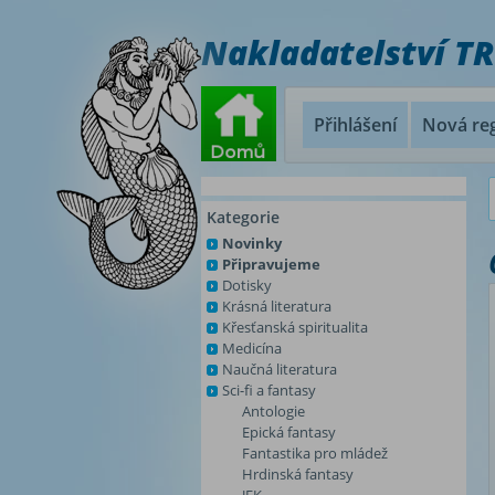
Nakladatelství T
Přihlášení
Nová reg
Kategorie
Novinky
Připravujeme
Dotisky
Krásná literatura
Křesťanská spiritualita
Medicína
Naučná literatura
Sci-fi a fantasy
Antologie
Epická fantasy
Fantastika pro mládež
Hrdinská fantasy