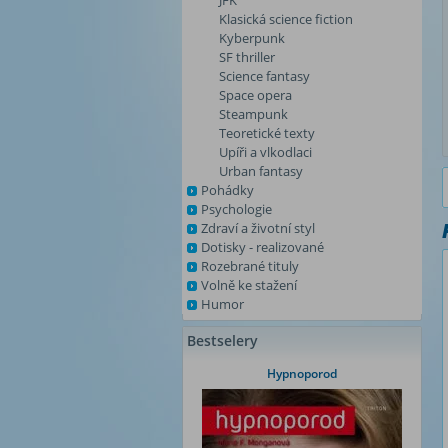
JFK
Klasická science fiction
Kyberpunk
SF thriller
Science fantasy
Space opera
Steampunk
Teoretické texty
Upíři a vlkodlaci
Urban fantasy
Pohádky
Psychologie
Zdraví a životní styl
Dotisky - realizované
Rozebrané tituly
Volně ke stažení
Humor
Bestselery
Hypnoporod