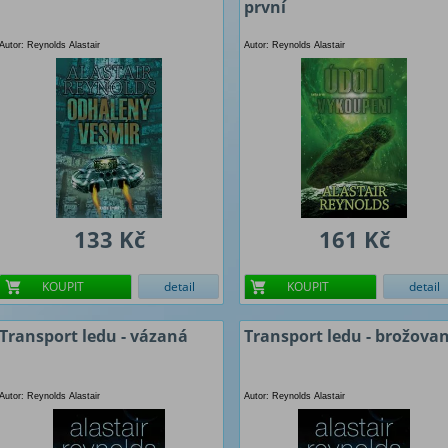
první
Autor: Reynolds Alastair
Autor: Reynolds Alastair
133 Kč
161 Kč
KOUPIT
detail
KOUPIT
detail
Transport ledu - vázaná
Transport ledu - brožova
Autor: Reynolds Alastair
Autor: Reynolds Alastair