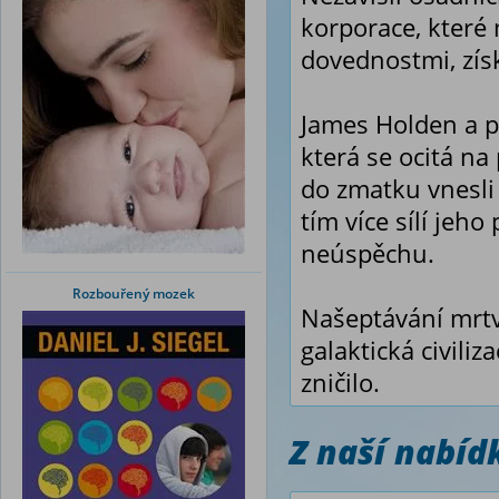
korporace, které
dovednostmi, zís
James Holden a p
která se ocitá na 
do zmatku vnesli 
tím více sílí jeh
neúspěchu.
Rozbouřený mozek
Našeptávání mrt
galaktická civiliza
zničilo.
Z naší nabí