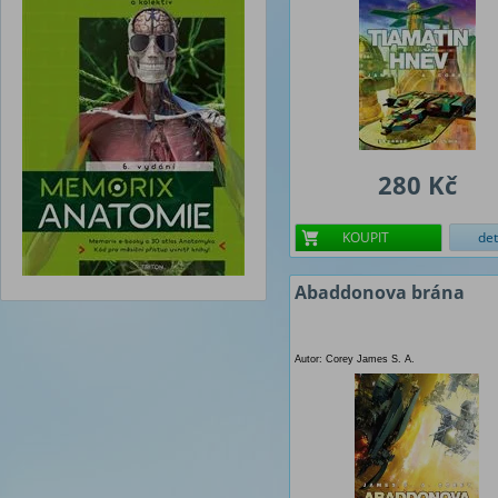
280 Kč
KOUPIT
det
Abaddonova brána
Autor: Corey James S. A.