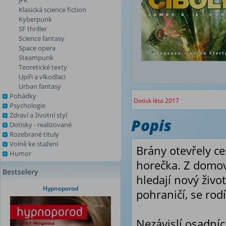
JFK
Klasická science fiction
Kyberpunk
SF thriller
Science fantasy
Space opera
Steampunk
Teoretické texty
Upíři a vlkodlaci
Urban fantasy
Pohádky
Dotisk léto 2017
Psychologie
Zdraví a životní styl
Popis
Dotisky - realizované
Rozebrané tituly
Volně ke stažení
Brány otevřely ce
Humor
horečka. Z domovs
Bestselery
hledají nový život
Hypnoporod
pohraničí, se rod
Nezávislí osadníci