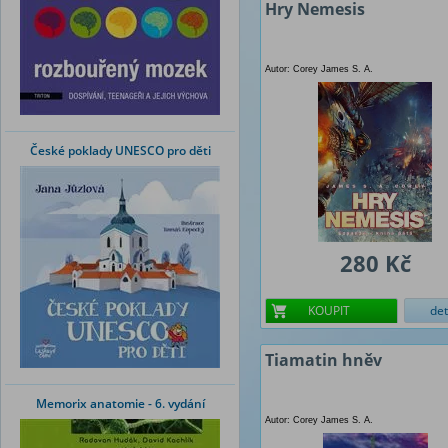
Hry Nemesis
Autor: Corey James S. A.
České poklady UNESCO pro děti
280 Kč
KOUPIT
det
Tiamatin hněv
Memorix anatomie - 6. vydání
Autor: Corey James S. A.