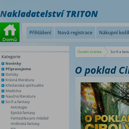
Nakladatelství TRITON
Přihlášení
Nová registrace
Nákupní koší
Úvodní stránka
Sci-fi a fan
Kategorie
Novinky
O poklad Ci
Připravujeme
Dotisky
Krásná literatura
Křesťanská spiritualita
Medicína
Naučná literatura
Sci-fi a fantasy
Antologie
Epická fantasy
Fantastika pro mládež
Hrdinská fantasy