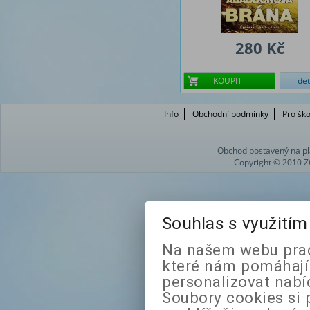
280 Kč
KOUPIT
det
Info
Obchodní podmínky
Pro ško
Obchod postavený na pl
Copyright © 2010 Z
Souhlas s využití
Na našem webu prac
které nám pomáhají 
personalizovat nabí
Soubory cookies si 