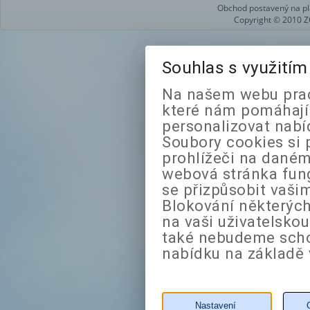
Obchod postavený na pl
Copyright © 2010 Z
Souhlas s využití
Na našem webu prac
které nám pomáhají 
personalizovat nabí
Soubory cookies si 
prohlížeči na daném
webová stránka fung
se přizpůsobit vaši
Blokování některých
na vaši uživatelsko
také nebudeme sch
nabídku na základě 
Nastavení