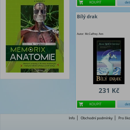
KOUPIT
det
Bílý drak
Autor: McCaffrey Ann
231 Kč
KOUPIT
det
Info
Obchodní podmínky
Pro ško