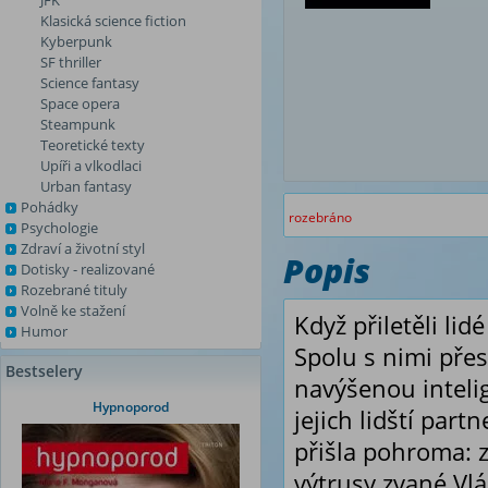
JFK
Klasická science fiction
Kyberpunk
SF thriller
Science fantasy
Space opera
Steampunk
Teoretické texty
Upíři a vlkodlaci
Urban fantasy
Pohádky
rozebráno
Psychologie
Zdraví a životní styl
Popis
Dotisky - realizované
Rozebrané tituly
Volně ke stažení
Když přiletěli lid
Humor
Spolu s nimi přes
Bestselery
navýšenou intelig
Hypnoporod
jejich lidští par
přišla pohroma: z
výtrusy zvané Vlá