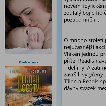
novém, idylickém 
zoufalý boj o hol
pozapomněli…
O mnoho století p
nejúžasnější akci
Vláken jednou pr
přítel Readis nav
Piknik u cesty
– delfíny. A zatí
završili vytyčený
T’lion a Readis s
dávný svazek mez