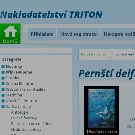
Nakladatelství TRITON
Přihlášení
Nová registrace
Nákupní koší
Úvodní stránka
Sci-fi a fan
Kategorie
Novinky
Pernští delf
Připravujeme
Dotisky
Krásná literatura
Křesťanská spiritualita
Medicína
Naučná literatura
Sci-fi a fantasy
Antologie
Epická fantasy
Da
Fantastika pro mládež
Odka
Hrdinská fantasy