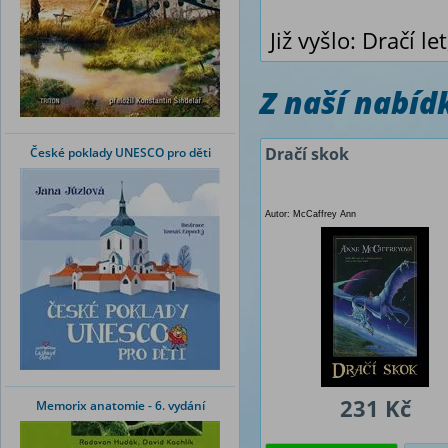
Již vyšlo: Dračí l
Z naší nabí
Dračí skok
České poklady UNESCO pro děti
Autor: McCaffrey Ann
231 Kč
Memorix anatomie - 6. vydání