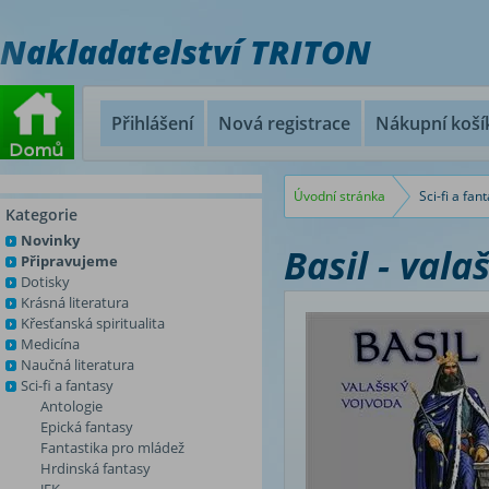
Nakladatelství TRITON
Přihlášení
Nová registrace
Nákupní koší
Úvodní stránka
Sci-fi a fan
Kategorie
Novinky
Basil - vala
Připravujeme
Dotisky
Krásná literatura
Křesťanská spiritualita
Medicína
Naučná literatura
Sci-fi a fantasy
Antologie
Epická fantasy
Fantastika pro mládež
Hrdinská fantasy