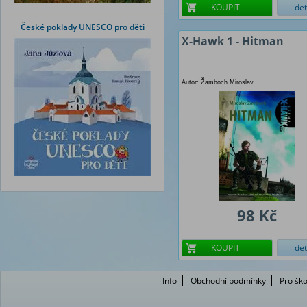
KOUPIT
det
České poklady UNESCO pro děti
X-Hawk 1 - Hitman
Autor: Žamboch Miroslav
98 Kč
KOUPIT
det
Info
Obchodní podmínky
Pro ško