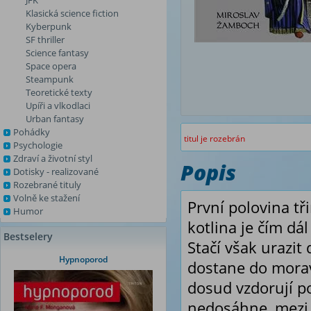
JFK
Klasická science fiction
Kyberpunk
SF thriller
Science fantasy
Space opera
Steampunk
Teoretické texty
Upíři a vlkodlaci
Urban fantasy
Pohádky
titul je rozebrán
Psychologie
Zdraví a životní styl
Popis
Dotisky - realizované
Rozebrané tituly
Volně ke stažení
První polovina tři
Humor
kotlina je čím dá
Bestselery
Stačí však urazit
Hypnoporod
dostane do morav
dosud vzdorují p
nedosáhne, mezi 