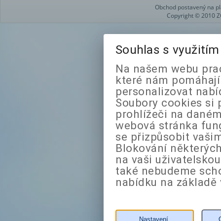
Obchod postavený na pl
Copyright © 2010 Z
Souhlas s využití
Na našem webu prac
které nám pomáhají 
personalizovat nabí
Soubory cookies si 
prohlížeči na daném
webová stránka fung
se přizpůsobit vaši
Blokování některých
na vaši uživatelsko
také nebudeme sch
nabídku na základě 
Nastavení