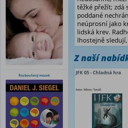
těžké přežít; zd
poddané nechrání,
neúprosní jako kra
lidská krev. Radh
lhostejně sledují
Z naší nabí
JFK 05 - Chladná hra
Rozbouřený mozek
Autor: Němec Tomáš