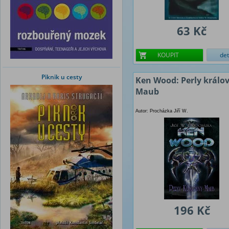
63 Kč
KOUPIT
det
Piknik u cesty
Ken Wood: Perly králo
Maub
Autor: Procházka Jiří W.
196 Kč