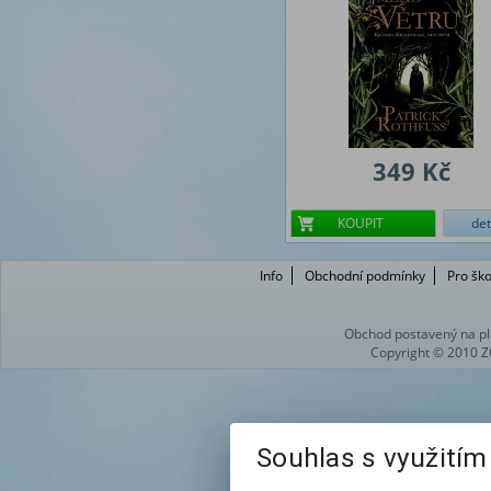
349 Kč
KOUPIT
det
Info
Obchodní podmínky
Pro ško
Obchod postavený na pl
Copyright © 2010 Z
Souhlas s využití