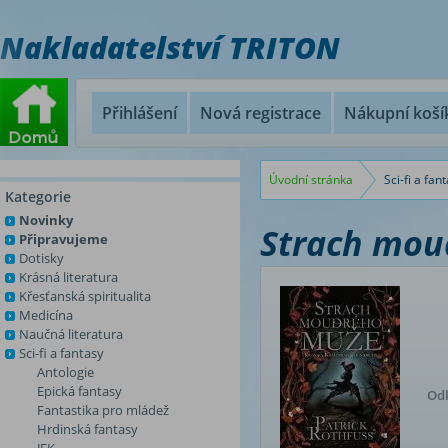
Nakladatelství TRITON
Přihlášení
Nová registrace
Nákupní koší
Úvodní stránka
Sci-fi a fan
Kategorie
Novinky
Strach mou
Připravujeme
Dotisky
Krásná literatura
Křesťanská spiritualita
Medicína
Naučná literatura
Sci-fi a fantasy
Antologie
Epická fantasy
Odk
Fantastika pro mládež
Hrdinská fantasy