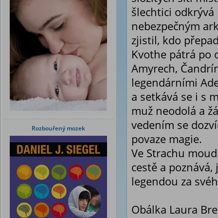
šlechtici odkrývá
nebezpečným arka
zjistil, kdo přepa
Kvothe pátrá po 
Amyrech, Čandrín
legendárními Ade
a setkává se i s 
muž neodolá a žá
vedením se dozví
Rozbouřený mozek
povaze magie.
Ve Strachu moudr
cestě a poznává, 
legendou za svéh
Obálka Laura Bre