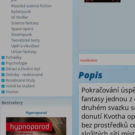
JFK
Klasická science fiction
Kyberpunk
SF thriller
Science fantasy
Space opera
Steampunk
Teoretické texty
Upíři a vlkodlaci
Urban fantasy
Pohádky
rozebráno
Psychologie
Zdraví a životní styl
Popis
Dotisky - realizované
Rozebrané tituly
Volně ke stažení
Pokračování úspě
Humor
fantasy jednou z 
Bestselery
druhém svazku sé
Hypnoporod
donutí Kvotha opu
bez prostředků ce
složitých sítí mí