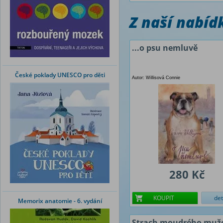
Z naší nabí
...o psu nemluvě
České poklady UNESCO pro děti
Autor: Willisová Connie
280 Kč
KOUPIT
det
Memorix anatomie - 6. vydání
Strach moudrého muže 