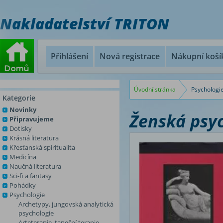
Nakladatelství TRITON
Přihlášení
Nová registrace
Nákupní koší
Úvodní stránka
Psychologi
Kategorie
Novinky
Ženská psy
Připravujeme
Dotisky
Krásná literatura
Křesťanská spiritualita
Medicína
Naučná literatura
Sci-fi a fantasy
Pohádky
Psychologie
Archetypy, jungovská analytická
psychologie
Arteterapie, taneční terapie,