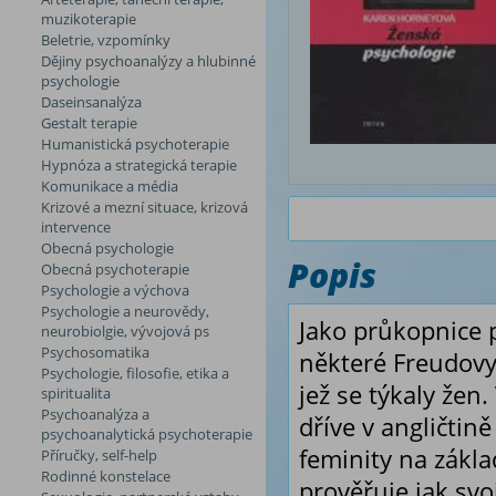
muzikoterapie
Beletrie, vzpomínky
Dějiny psychoanalýzy a hlubinné
psychologie
Daseinsanalýza
Gestalt terapie
Humanistická psychoterapie
Hypnóza a strategická terapie
Komunikace a média
Krizové a mezní situace, krizová
intervence
Obecná psychologie
Popis
Obecná psychoterapie
Psychologie a výchova
Psychologie a neurovědy,
Jako průkopnice 
neurobiolgie, vývojová ps
Psychosomatika
některé Freudovy
Psychologie, filosofie, etika a
jež se týkaly že
spiritualita
Psychoanalýza a
dříve v angličtin
psychoanalytická psychoterapie
feminity na zákla
Příručky, self-help
Rodinné konstelace
prověřuje jak svo