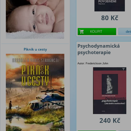
80 Kč
KOUPIT
det
Psychodynamická
Piknik u cesty
psychoterapie
Autor: Frederickson John
240 Kč