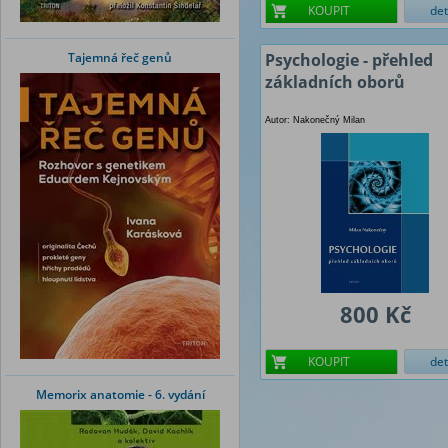
KOUPIT
det
Tajemná řeč genů
Psychologie - přehled
základních oborů
Autor: Nakonečný Milan
800 Kč
KOUPIT
det
Memorix anatomie - 6. vydání