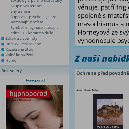
Sexuologie, partnerské vztahy
věnuje, patří fri
Skupinová terapie
Sny a snění
spojené s mateřs
Supervize, psychologie pro
pomáhající profese
masochismus a neu
Symbol, imaginace a terapie
Horneyová ze svý
edice - 13. komnata duše
Zdraví a životní styl
vyhodnocuje psyc
Dotisky - realizované
Rozebrané tituly
Volně ke stažení
Z naší nabí
Humor
Bestselery
Ochrana před povodn
Hypnoporod
Autor: Kovář Milan