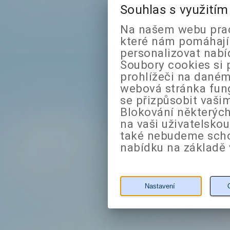
Souhlas s využití
Na našem webu prac
které nám pomáhají 
personalizovat nabí
Soubory cookies si 
prohlížeči na daném
webová stránka fung
se přizpůsobit vaši
Blokování některých
na vaši uživatelsko
také nebudeme sch
nabídku na základě 
Nastavení